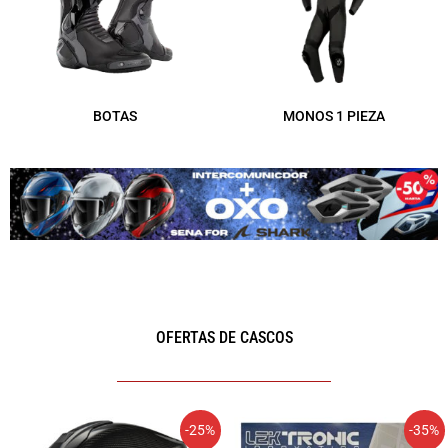
BOTAS
MONOS 1 PIEZA
OFERTAS DE CASCOS
El
El
El
El
-25%
-35%
precio
precio
precio
precio