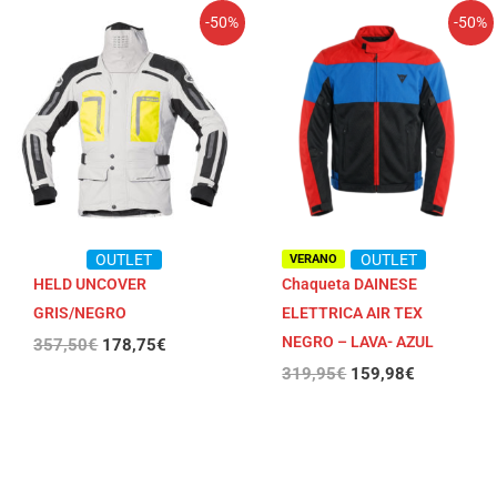
El
El
El
El
-50%
-50%
precio
precio
precio
precio
original
actual
original
actual
era:
es:
era:
es:
357,50€.
178,75€.
319,95€.
159,98€.
OUTLET
OUTLET
VERANO
HELD UNCOVER
Chaqueta DAINESE
GRIS/NEGRO
ELETTRICA AIR TEX
NEGRO – LAVA- AZUL
357,50
€
178,75
€
319,95
€
159,98
€