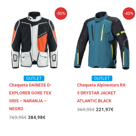
El
El
El
El
-50%
-40%
precio
precio
precio
precio
original
actual
original
actual
era:
es:
era:
es:
769,95€.
384,98€.
369,95€.
221,97€.
OUTLET
OUTLET
Chaqueta DAINESE D-
Chaqueta Alpinestars RX-
EXPLORER GORE TEX
5 DRYSTAR JACKET
GRIS – NARANJA –
ATLANTIC BLACK
NEGRO
369,95
€
221,97
€
769,95
€
384,98
€