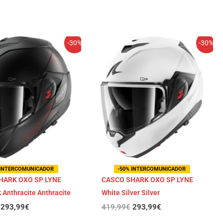
El
El
El
El
-30%
-30%
precio
precio
precio
precio
original
actual
original
actual
era:
es:
era:
es:
419,99€.
293,99€.
419,99€.
293,99€.
 INTERCOMUNICADOR
-50% INTERCOMUNICADOR
HARK OXO SP LYNE
CASCO SHARK OXO SP LYNE
 Anthracite Anthracite
White Silver Silver
293,99
€
419,99
€
293,99
€