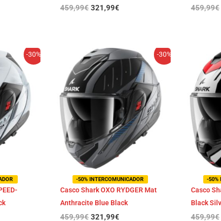
459,99
€
321,99
€
459,99
€
El
El
-30%
-30%
cio
precio
precio
ual
original
actual
era:
es:
,99€.
459,99€.
321,99€.
CADOR
-50% INTERCOMUNICADOR
-50%
PEED-
Casco Shark OXO RYDGER Mat
Casco Sh
ck
Anthracite Blue Black
Black Sil
459,99
€
321,99
€
459,99
€