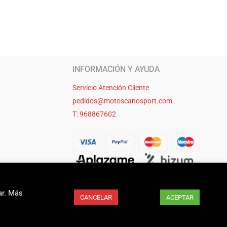
INFORMACIÓN Y AYUDA
Servicio Atención Cliente
pedidos@motoscanosport.com
T: 968867602
ar. Más
CANCELAR
ACEPTAR
seo