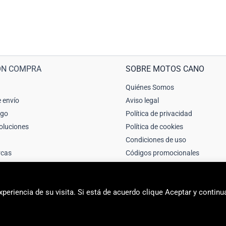
ÓN COMPRA
SOBRE MOTOS CANO
Quiénes Somos
 envío
Aviso legal
ago
Política de privacidad
oluciones
Política de cookies
Condiciones de uso
rcas
Códigos promocionales
periencia de su visita. Si está de acuerdo clique Aceptar y continu
2026 Motos Cano Sport | Sitio web creado y mantenido por Unika web & 