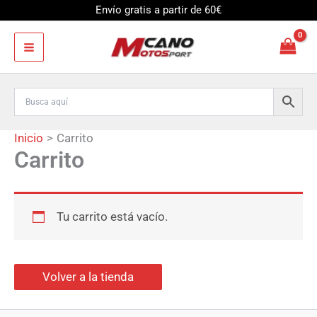
Ir
Envío gratis a partir de 60€
al
contenido
Inicio
Carrito
Carrito
Tu carrito está vacío.
Volver a la tienda