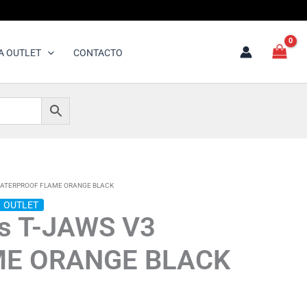
A OUTLET
CONTACTO
V3 WATERPROOF FLAME ORANGE BLACK
OUTLET
rs T-JAWS V3
E ORANGE BLACK