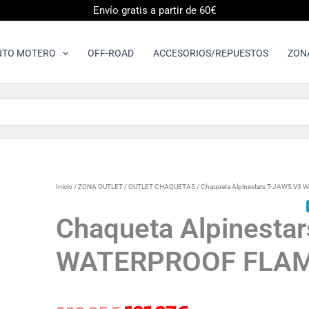
Envío gratis a partir de 60€
NTO MOTERO
OFF-ROAD
ACCESORIOS/REPUESTOS
ZON
Chaqueta
Inicio
/
ZONA OUTLET
/
OUTLET CHAQUETAS
/ Chaqueta Alpinestars T-JAWS 
El
El
Alpinestars
T-
Chaqueta Alpinesta
JAWS
precio
precio
V3
WATERPROOF FLAM
WATERPROOF
FLAME
original
actual
ORANGE
BLACK