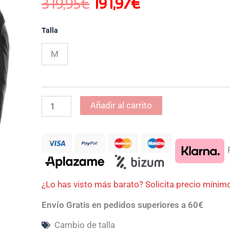
319,95
€
191,97
€
cantidad
era:
es:
Talla
319,95€.
191,97€.
M
Añadir al carrito
P
¿Lo has visto más barato? Solicita precio mínim
Envío Gratis en pedidos superiores a 60€
Cambio de talla