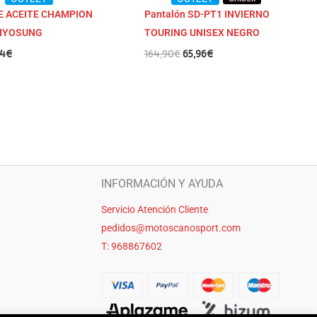
DE ACEITE CHAMPION
Pantalón SD-PT1 INVIERNO
HYOSUNG
TOURING UNISEX NEGRO
04
€
164,90
€
65,96
€
INFORMACIÓN Y AYUDA
Servicio Atención Cliente
pedidos@motoscanosport.com
T: 968867602