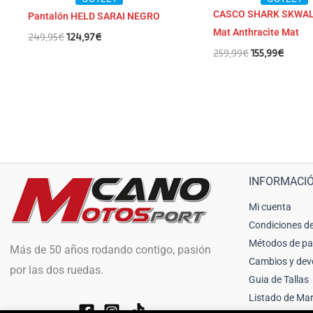
CASCO SHARK SKWAL
Pantalón HELD SARAI NEGRO
Mat Anthracite Mat
249,95
€
124,97
€
259,99
€
155,99
€
INFORMACI
Mi cuenta
Condiciones de
Métodos de p
Más de 50 años rodando contigo, pasión
Cambios y dev
por las dos ruedas.
Guia de Tallas
Listado de Ma