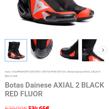
Inicio
/
EQUIPAMIENTO MOTERO
/
BOTAS PARA MOTOS
/ Botas Dainese AXIAL 2 BLACK
RED FLUOR
Botas Dainese AXIAL 2 BLACK
RED FLUOR
629,00
€
534,65
€