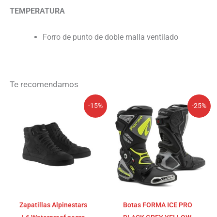
TEMPERATURA
Forro de punto de doble malla ventilado
Te recomendamos
El
El
El
El
-15%
-25%
precio
precio
precio
precio
original
actual
original
actual
era:
es:
era:
es:
179,95€.
152,96€.
309,90€.
232,43€.
Zapatillas Alpinestars
Botas FORMA ICE PRO