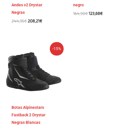
Andes v2 Drystar
negro
Negras
164,90
€
123,68
€
244,95
€
208,21
€
El
El
-15%
precio
precio
original
actual
era:
es:
199,95€.
169,96€.
Botas Alpinestars
Fastback 2 Drystar
Negras Blancas