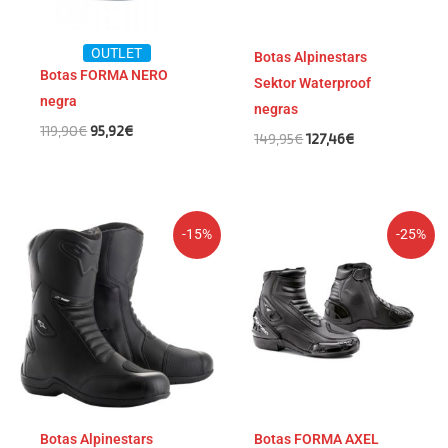
OUTLET
Botas Alpinestars
Botas FORMA NERO
Sektor Waterproof
negra
negras
119,90
€
95,92
€
149,95
€
127,46
€
El
El
El
El
-15%
-25%
precio
precio
precio
precio
original
actual
original
actual
era:
es:
era:
es:
244,95€.
208,21€.
164,90€.
123,68€.
Botas Alpinestars
Botas FORMA AXEL