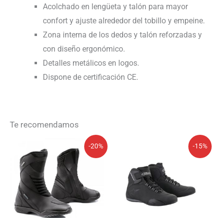
Acolchado en lengüeta y talón para mayor
confort y ajuste alrededor del tobillo y empeine.
Zona interna de los dedos y talón reforzadas y
con diseño ergonómico.
Detalles metálicos en logos.
Dispone de certificación CE.
Te recomendamos
El
El
El
El
-20%
-15%
precio
precio
precio
precio
original
actual
original
actual
era:
es:
era:
es:
119,90€.
95,92€.
149,95€.
127,46€.