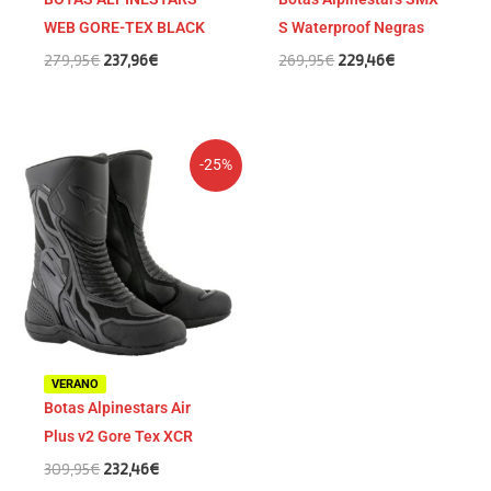
WEB GORE-TEX BLACK
S Waterproof Negras
279,95
€
237,96
€
269,95
€
229,46
€
El
El
-25%
precio
precio
original
actual
era:
es:
309,95€.
232,46€.
VERANO
Botas Alpinestars Air
Plus v2 Gore Tex XCR
309,95
€
232,46
€