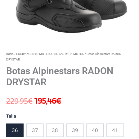
Inicio
/
EQUIPAMIENTO MOTERO
/
BOTAS PARA MOTOS
/ Botas Alpinestars RADON
DRYSTAR
Botas Alpinestars RADON
DRYSTAR
229,95
€
195,46
€
Talla
36
37
38
39
40
41