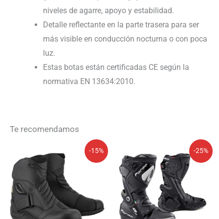
niveles de agarre, apoyo y estabilidad.
Detalle reflectante en la parte trasera para ser
más visible en conducción nocturna o con poca
luz.
Estas botas están certificadas CE según la
normativa EN 13634:2010.
Te recomendamos
El
El
El
El
-15%
-25%
precio
precio
precio
precio
original
actual
original
actual
era:
es:
era:
es:
264,95€.
225,21€.
309,90€.
232,43€.