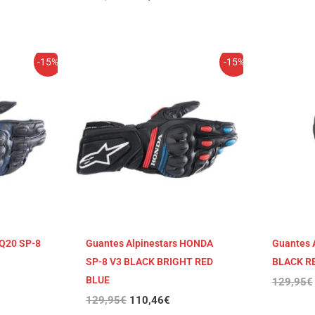
El
El
-15%
-15%
cio
precio
precio
ual
original
actual
era:
es:
,96€.
129,95€.
110,46€.
FQ20 SP-8
Guantes Alpinestars HONDA
Guantes 
SP-8 V3 BLACK BRIGHT RED
BLACK R
BLUE
129,95
€
129,95
€
110,46
€