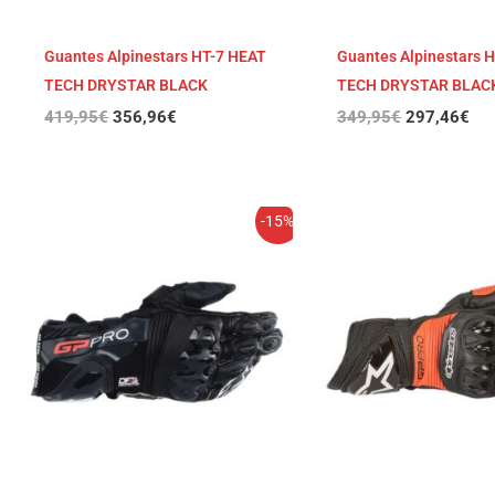
Guantes Alpinestars HT-7 HEAT
Guantes Alpinestars 
TECH DRYSTAR BLACK
TECH DRYSTAR BLAC
419,95
€
356,96
€
349,95
€
297,46
€
El
El
El
El
-15%
precio
precio
precio
pre
original
actual
original
act
era:
es:
era:
es:
289,95€.
246,46€.
289,95€.
246