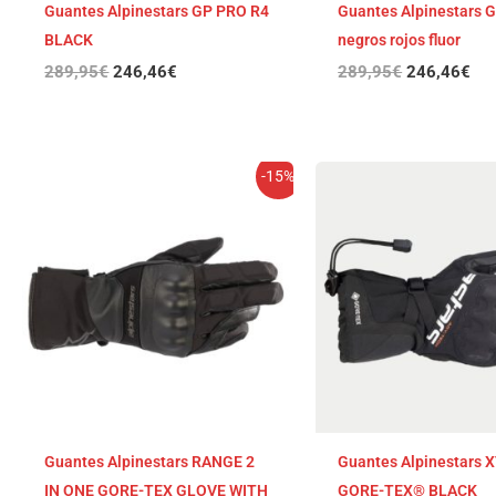
Guantes Alpinestars GP PRO R4
Guantes Alpinestars 
BLACK
negros rojos fluor
289,95
€
246,46
€
289,95
€
246,46
€
El
El
El
El
-15%
precio
precio
precio
pre
original
actual
original
act
era:
es:
era:
es:
199,95€.
169,96€.
179,95€.
152
Guantes Alpinestars RANGE 2
Guantes Alpinestars X
IN ONE GORE-TEX GLOVE WITH
GORE-TEX® BLACK