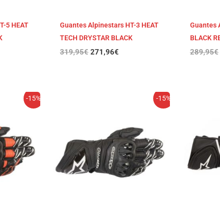
HT-5 HEAT
Guantes Alpinestars HT-3 HEAT
Guantes 
K
TECH DRYSTAR BLACK
BLACK R
319,95
€
271,96
€
289,95
€
El
El
-15%
-15%
cio
precio
precio
ual
original
actual
era:
es:
,46€.
289,95€.
246,46€.