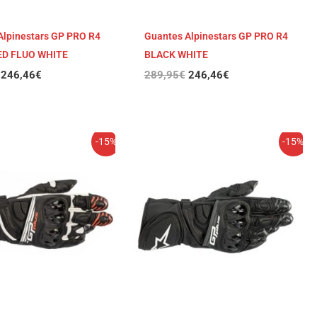
Alpinestars GP PRO R4
Guantes Alpinestars GP PRO R4
ED FLUO WHITE
BLACK WHITE
246,46
€
289,95
€
246,46
€
El
El
El
El
-15%
-15%
precio
precio
precio
precio
original
actual
original
actual
era:
es:
era:
es:
244,95€.
208,21€.
244,95€.
208,21€.