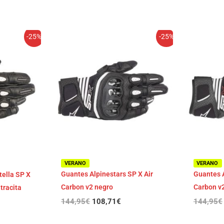
El
El
-25%
-25%
cio
precio
precio
ual
original
actual
era:
es:
,71€.
144,95€.
108,71€.
VERANO
VERANO
Guantes Alpinestars SP X Air
Guantes A
tella SP X
Carbon v2 negro
Carbon v
tracita
144,95
€
108,71
€
144,95
€