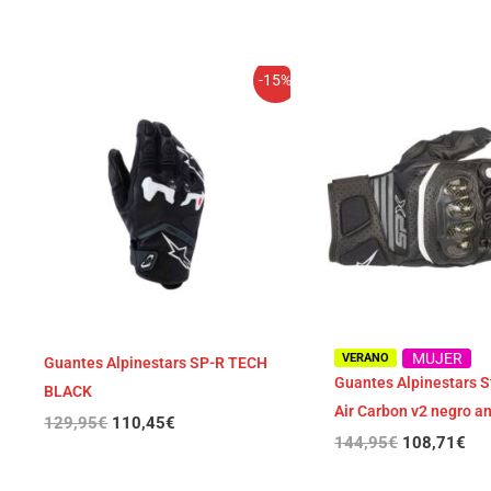
El
El
El
El
-15%
precio
precio
precio
pre
original
actual
original
act
era:
es:
era:
es:
129,95€.
110,45€.
144,95€.
108
MUJER
VERANO
Guantes Alpinestars SP-R TECH
Guantes Alpinestars S
BLACK
Air Carbon v2 negro an
129,95
€
110,45
€
144,95
€
108,71
€