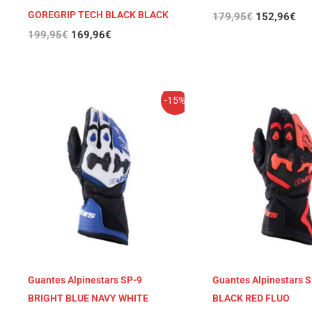
GOREGRIP TECH BLACK BLACK
179,95
€
152,96
€
199,95
€
169,96
€
El
El
El
El
-15%
precio
precio
precio
pre
original
actual
original
act
era:
es:
era:
es:
159,95€.
135,95€.
159,95€.
135
Guantes Alpinestars SP-9
Guantes Alpinestars 
BRIGHT BLUE NAVY WHITE
BLACK RED FLUO