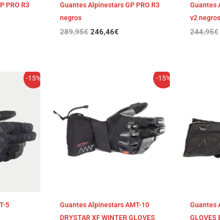
GP PRO R3
Guantes Alpinestars GP PRO R3
Guantes 
negros
v2 negros
289,95
€
246,46
€
244,95
€
El
El
-15%
-15%
cio
precio
precio
ual
original
actual
era:
es:
,96€.
169,95€.
144,46€.
T-5
Guantes Alpinestars AMT-10
Guantes 
DRYSTAR XF WINTER GLOVES
GLOVES 