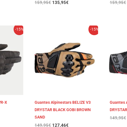
159,95
€
135,95
€
159,95
€
El
El
-15%
-15%
cio
precio
precio
ual
original
actual
era:
es:
,71€.
149,95€.
127,46€.
WR-X
Guantes Alpinestars BELIZE V3
Guantes 
DRYSTAR BLACK GOBI BROWN
DRYSTAR
SAND
149,95
€
149,95
€
127,46
€