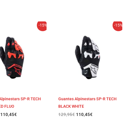
El
El
El
El
-15%
-15%
precio
precio
precio
precio
original
actual
original
actual
era:
es:
era:
es:
129,95€.
110,45€.
129,95€.
110,45€.
Alpinestars SP-R TECH
Guantes Alpinestars SP-R TECH
ED FLUO
BLACK WHITE
110,45
€
129,95
€
110,45
€