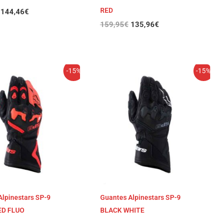
RED
144,46
€
159,95
€
135,96
€
El
El
El
El
-15%
-15%
precio
precio
precio
precio
original
actual
original
actual
era:
es:
era:
es:
159,95€.
135,95€.
159,95€.
135,95€.
Alpinestars SP-9
Guantes Alpinestars SP-9
ED FLUO
BLACK WHITE