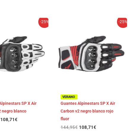
El
El
El
El
-25%
-25%
precio
precio
precio
precio
original
actual
original
actual
era:
es:
era:
es:
144,95€.
108,71€.
144,95€.
108,71€.
VERANO
lpinestars SP X Air
Guantes Alpinestars SP X Air
2 negro blanco
Carbon v2 negro blanco rojo
fluor
108,71
€
144,95
€
108,71
€