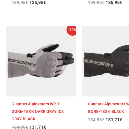
159,95
€
135,95
€
159,95
€
135,95
€
El
El
El
El
-15%
precio
precio
precio
pre
original
actual
original
act
era:
es:
era:
es:
154,95€.
131,71€.
154,95€.
131
Guantes Alpinestars WR-X
Guantes Alpinestars 
GORE-TEX® DARK GRAY ICE
GORE-TEX® BLACK
GRAY BLACK
154,95
€
131,71
€
154,95
€
131,71
€