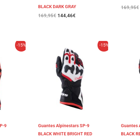
BLACK DARK GRAY
169,95
€
169,95
€
144,46
€
El
El
-15%
-15%
cio
precio
precio
ual
original
actual
era:
es:
,95€.
159,95€.
135,95€.
SP-9
Guantes Alpinestars SP-9
Guantes 
BLACK WHITE BRIGHT RED
BLACK R