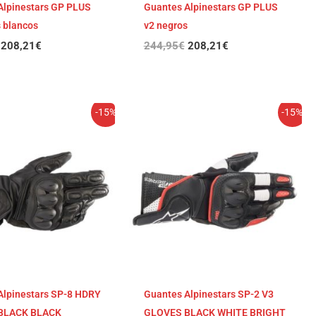
Alpinestars GP PLUS
Guantes Alpinestars GP PLUS
 blancos
v2 negros
208,21
€
244,95
€
208,21
€
El
El
El
El
-15%
-15%
precio
precio
precio
precio
original
actual
original
actual
era:
es:
era:
es:
169,95€.
144,46€.
159,95€.
135,96€.
Alpinestars SP-8 HDRY
Guantes Alpinestars SP-2 V3
BLACK BLACK
GLOVES BLACK WHITE BRIGHT