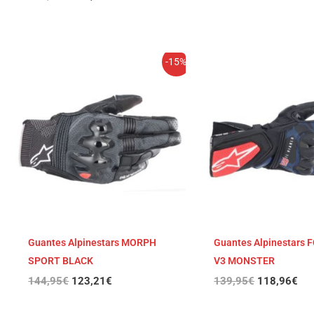
El
El
El
El
-15%
precio
precio
precio
pre
original
actual
original
act
era:
es:
era:
es:
144,95€.
123,21€.
139,95€.
118
Guantes Alpinestars MORPH
Guantes Alpinestars 
SPORT BLACK
V3 MONSTER
144,95
€
123,21
€
139,95
€
118,96
€