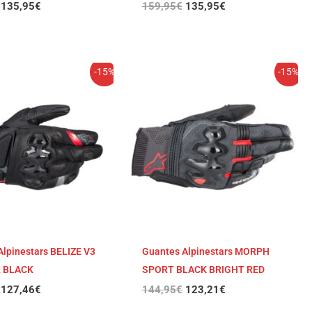
135,95
€
159,95
€
135,95
€
El
El
El
El
-15%
-15%
precio
precio
precio
precio
original
actual
original
actual
era:
es:
era:
es:
149,95€.
127,46€.
144,95€.
123,21€.
Alpinestars BELIZE V3
Guantes Alpinestars MORPH
 BLACK
SPORT BLACK BRIGHT RED
127,46
€
144,95
€
123,21
€