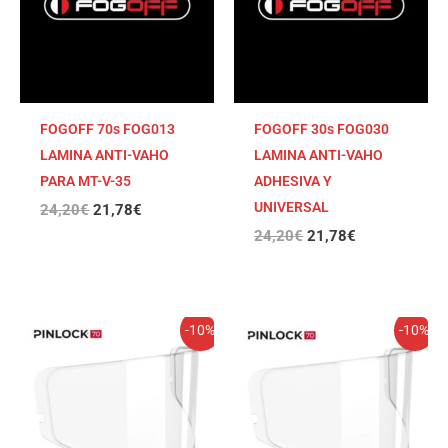
FOGOFF 70s FOG013
FOGOFF 30s FOG030
LAMINA ANTI-VAHO
LAMINA ANTI-VAHO
PARA MT-V-35
ADHESIVA Y
UNIVERSAL
24,20
€
21,78
€
24,20
€
21,78
€
El
El
El
El
-10%
-10%
precio
precio
precio
precio
original
actual
original
actual
era:
es:
era:
es:
24,20€.
21,78€.
24,20€.
21,78€.