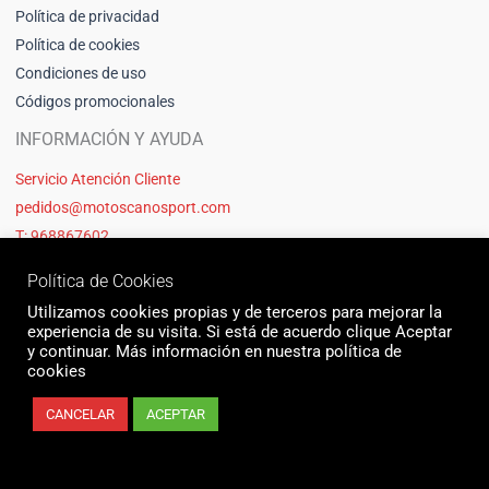
Política de privacidad
Política de cookies
Condiciones de uso
Códigos promocionales
INFORMACIÓN Y AYUDA
Servicio Atención Cliente
pedidos@motoscanosport.com
T: 968867602
Política de Cookies
Utilizamos cookies propias y de terceros para mejorar la
experiencia de su visita. Si está de acuerdo clique Aceptar
y continuar. Más información en nuestra política de
cookies
CANCELAR
ACEPTAR
© 2026 Motos Cano Sport | Sitio web creado y mantenido por Unika web
& seo