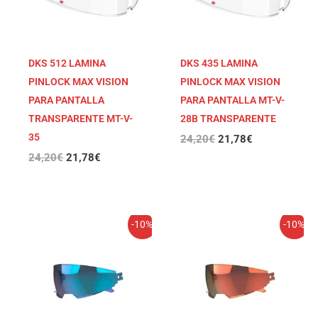
DKS 512 LAMINA
DKS 435 LAMINA
PINLOCK MAX VISION
PINLOCK MAX VISION
PARA PANTALLA
PARA PANTALLA MT-V-
TRANSPARENTE MT-V-
28B TRANSPARENTE
35
24,20
€
21,78
€
24,20
€
21,78
€
El
El
El
El
-10%
-10%
precio
precio
precio
precio
original
actual
original
actual
era:
es:
era:
es:
18,15€.
16,34€.
18,15€.
16,34€.