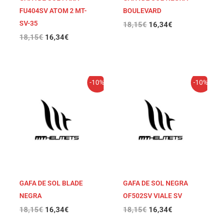
FU404SV ATOM 2 MT-
BOULEVARD
SV-35
18,15
€
16,34
€
18,15
€
16,34
€
El
El
El
El
-10%
-10%
precio
precio
precio
precio
original
actual
original
actual
era:
es:
era:
es:
18,15€.
16,34€.
18,15€.
16,34€.
GAFA DE SOL BLADE
GAFA DE SOL NEGRA
NEGRA
OF502SV VIALE SV
18,15
€
16,34
€
18,15
€
16,34
€