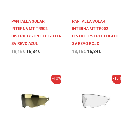
PANTALLA SOLAR
PANTALLA SOLAR
INTERNA MT TR902
INTERNA MT TR902
DISTRICT/STREETFIGHTER
DISTRICT/STREETFIGHTER
SV REVO AZUL
SV REVO ROJO
18,15
€
16,34
€
18,15
€
16,34
€
El
El
El
El
-10%
-10%
precio
precio
precio
precio
original
actual
original
actual
era:
es:
era:
es:
18,15€.
16,34€.
18,15€.
16,34€.