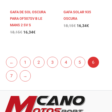
GAFA DE SOL OSCURA
GAFA SOLAR 935
PARA OF507SV B LE
OSCURA
MANS 2 SV S
18,15
€
16,34
€
18,15
€
16,34
€
←
1
2
3
4
5
6
7
→