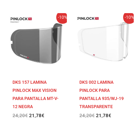
El
El
El
El
-10%
-10%
precio
precio
precio
precio
original
actual
original
actual
era:
es:
era:
es:
24,20€.
21,78€.
24,20€.
21,78€.
DKS 157 LAMINA
DKS 002 LAMINA
PINLOCK MAX VISION
PINLOCK PARA
PARA PANTALLA MT-V-
PANTALLA 935/WJ-19
12 NEGRA
TRANSPARENTE
24,20
€
21,78
€
24,20
€
21,78
€