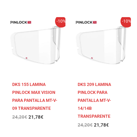
El
El
El
El
-10%
-10%
precio
precio
precio
precio
original
actual
original
actual
era:
es:
era:
es:
24,20€.
21,78€.
24,20€.
21,78€.
DKS 155 LAMINA
DKS 209 LAMINA
PINLOCK MAX VISION
PINLOCK PARA
PARA PANTALLA MT-V-
PANTALLA MT-V-
09 TRANSPARENTE
14/14B
TRANSPARENTE
24,20
€
21,78
€
24,20
€
21,78
€