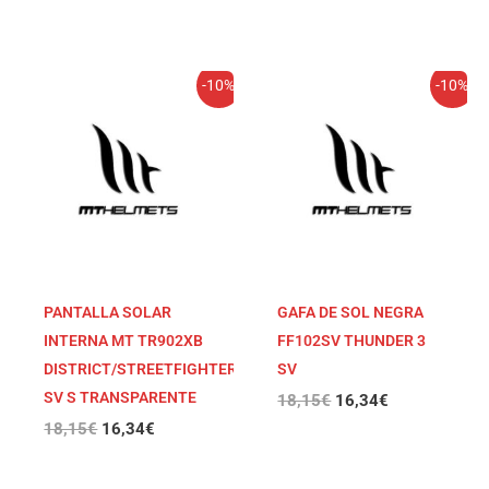
El
El
El
El
-10%
-10%
precio
precio
precio
precio
original
actual
original
actual
era:
es:
era:
es:
18,15€.
16,34€.
18,15€.
16,34€.
PANTALLA SOLAR
GAFA DE SOL NEGRA
INTERNA MT TR902XB
FF102SV THUNDER 3
DISTRICT/STREETFIGHTER
SV
SV S TRANSPARENTE
18,15
€
16,34
€
18,15
€
16,34
€