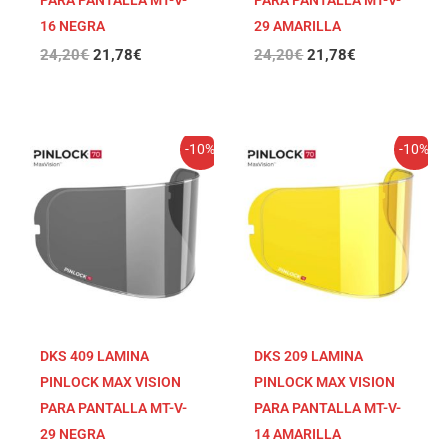
PARA PANTALLA MT-V-
PARA PANTALLA MT-V-
16 NEGRA
29 AMARILLA
24,20
€
21,78
€
24,20
€
21,78
€
El
El
El
El
-10%
-10%
precio
precio
precio
precio
original
actual
original
actual
era:
es:
era:
es:
24,20€.
21,78€.
24,20€.
21,78€.
DKS 409 LAMINA
DKS 209 LAMINA
PINLOCK MAX VISION
PINLOCK MAX VISION
PARA PANTALLA MT-V-
PARA PANTALLA MT-V-
29 NEGRA
14 AMARILLA