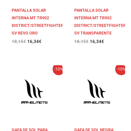
PANTALLA SOLAR
PANTALLA SOLAR
INTERNA MT TR902
INTERNA MT TR902
DISTRICT/STREETFIGHTER
DISTRICT/STREETFIGHTER
SV REVO ORO
SV TRANSPARENTE
18,15
€
16,34
€
18,15
€
16,34
€
El
El
El
El
-10%
-10%
precio
precio
precio
precio
original
actual
original
actual
era:
es:
era:
es:
18,15€.
16,34€.
18,15€.
16,34€.
GAFA DE SOL PARA
GAFA DE SOL NEGRA