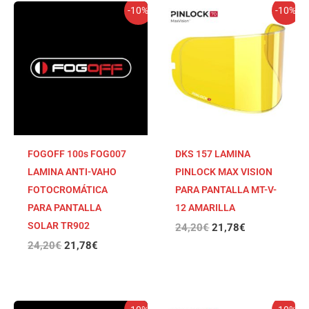
El
El
El
El
-10%
-10%
precio
precio
precio
precio
original
actual
original
actual
era:
es:
era:
es:
24,20€.
21,78€.
24,20€.
21,78€.
FOGOFF 100s FOG007
DKS 157 LAMINA
LAMINA ANTI-VAHO
PINLOCK MAX VISION
FOTOCROMÁTICA
PARA PANTALLA MT-V-
PARA PANTALLA
12 AMARILLA
SOLAR TR902
24,20
€
21,78
€
24,20
€
21,78
€
El
El
El
El