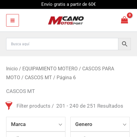
Ir
Envío gratis a partir de 60€
al
contenido
Inicio
/
EQUIPAMIENTO MOTERO
/
CASCOS PARA
MOTO
/
CASCOS MT
/ Página 6
CASCOS MT
Filter products
201 - 240 de 251 Resultados
Marca
Genero