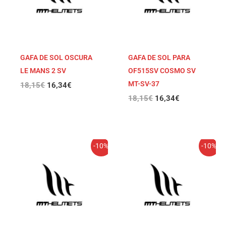
GAFA DE SOL OSCURA
GAFA DE SOL PARA
LE MANS 2 SV
OF515SV COSMO SV
MT-SV-37
18,15
€
16,34
€
18,15
€
16,34
€
El
El
El
El
-10%
-10%
precio
precio
precio
precio
original
actual
original
actual
era:
es:
era:
es:
18,15€.
16,34€.
18,15€.
16,34€.