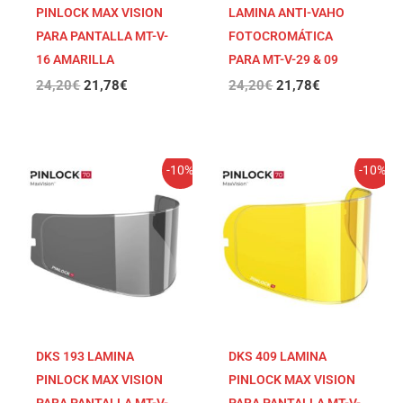
PINLOCK MAX VISION
LAMINA ANTI-VAHO
PARA PANTALLA MT-V-
FOTOCROMÁTICA
16 AMARILLA
PARA MT-V-29 & 09
24,20
€
21,78
€
24,20
€
21,78
€
El
El
El
El
-10%
-10%
precio
precio
precio
precio
original
actual
original
actual
era:
es:
era:
es:
24,20€.
21,78€.
24,20€.
21,78€.
DKS 193 LAMINA
DKS 409 LAMINA
PINLOCK MAX VISION
PINLOCK MAX VISION