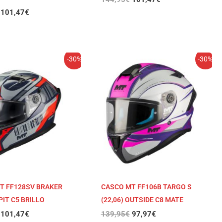
101,47
€
El
El
El
El
-30%
-30%
precio
precio
precio
precio
original
actual
original
actual
era:
es:
era:
es:
144,95€.
101,47€.
139,95€.
97,97€.
T FF128SV BRAKER
CASCO MT FF106B TARGO S
IT C5 BRILLO
(22,06) OUTSIDE C8 MATE
101,47
€
139,95
€
97,97
€