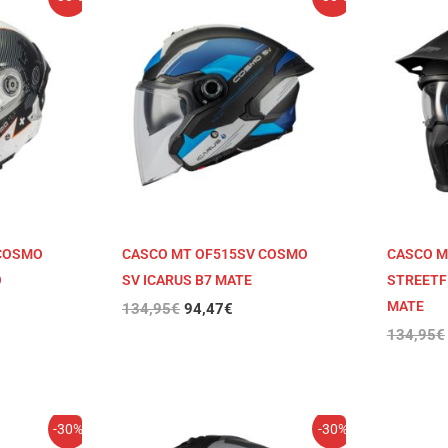
io
precio
precio
al
original
actual
era:
es:
7€.
134,95€.
94,47€.
 COSMO
CASCO MT OF515SV COSMO
CASCO M
O
SV ICARUS B7 MATE
STREETF
MATE
134,95
€
94,47
€
134,95
€
El
El
-30%
-30%
io
precio
precio