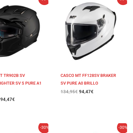
precio
precio
precio
precio
original
actual
original
actual
era:
es:
era:
es:
134,95€.
94,47€.
134,95€.
94,47€.
T TR902B SV
CASCO MT FF128SV BRAKER
IGHTER SV S PURE A1
SV PURE A0 BRILLO
134,95
€
94,47
€
94,47
€
El
El
El
El
-30%
-30%
precio
precio
precio
precio