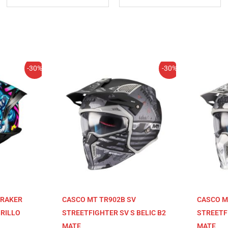
El
El
-30%
-30%
cio
precio
precio
ual
original
actual
era:
es:
,47€.
144,95€.
101,47€.
BRAKER
CASCO MT TR902B SV
CASCO M
BRILLO
STREETFIGHTER SV S BELIC B2
STREETFI
MATE
MATE