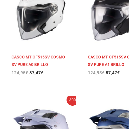
124,95€.
87,47€.
124,95€.
87,4
CASCO MT OF515SV COSMO
CASCO MT OF515SV
SV PURE A0 BRILLO
SV PURE A1 BRILLO
124,95
€
87,47
€
124,95
€
87,47
€
El
El
El
El
-30%
precio
precio
precio
prec
original
actual
original
actu
era:
es:
era:
es:
114,95€.
80,47€.
114,95€.
80,4