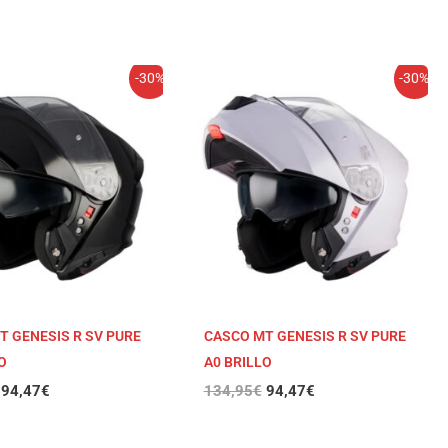
El
El
El
El
-30%
-30%
precio
precio
precio
precio
original
actual
original
actual
era:
es:
era:
es:
134,95€.
94,47€.
134,95€.
94,47€.
T GENESIS R SV PURE
CASCO MT GENESIS R SV PURE
O
A0 BRILLO
94,47
€
134,95
€
94,47
€