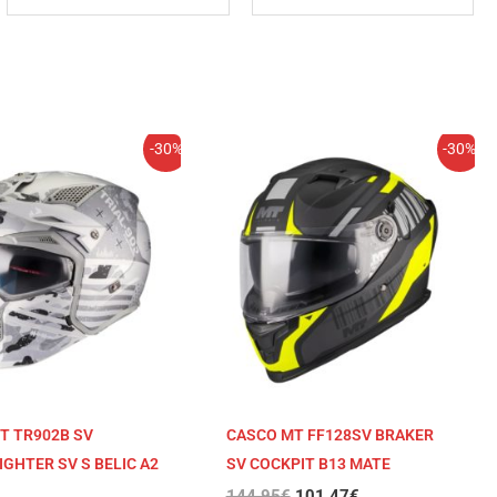
El
El
El
El
-30%
-30%
precio
precio
precio
precio
original
actual
original
actual
era:
es:
era:
es:
144,95€.
101,47€.
144,95€.
101,47€.
T TR902B SV
CASCO MT FF128SV BRAKER
GHTER SV S BELIC A2
SV COCKPIT B13 MATE
144,95
€
101,47
€