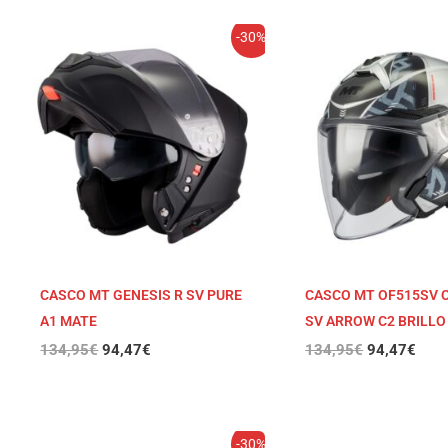
El
El
El
El
-30%
precio
precio
precio
prec
original
actual
original
actu
era:
es:
era:
es:
134,95€.
94,47€.
134,95€.
94,4
CASCO MT GENESIS R SV PURE
CASCO MT OF515SV
A1 MATE
SV ARROW C2 BRILLO
134,95
€
94,47
€
134,95
€
94,47
€
El
El
El
El
-30%