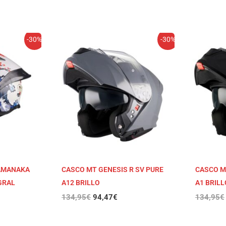
El
El
-30%
-30%
io
precio
precio
al
original
actual
era:
es:
7€.
134,95€.
94,47€.
YAMANAKA
CASCO MT GENESIS R SV PURE
CASCO M
EGRAL
A12 BRILLO
A1 BRILL
134,95
€
94,47
€
134,95
€