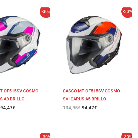
El
El
El
El
-30%
-30%
precio
precio
precio
precio
original
actual
original
actual
era:
es:
era:
es:
134,95€.
94,47€.
134,95€.
94,47€.
T OF515SV COSMO
CASCO MT OF515SV COSMO
S A8 BRILLO
SV ICARUS A5 BRILLO
94,47
€
134,95
€
94,47
€
El
El
El
El
-30%
-30%