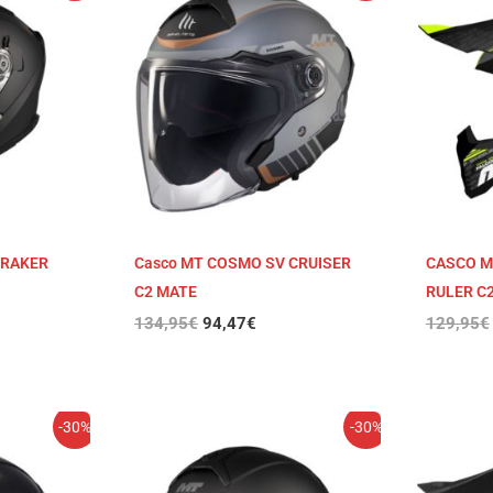
al
original
actual
era:
es:
7€.
134,95€.
94,47€.
BRAKER
Casco MT COSMO SV CRUISER
CASCO M
C2 MATE
RULER C
134,95
€
94,47
€
129,95
€
El
El
-30%
-30%
io
precio
precio
al
original
actual
era:
es: