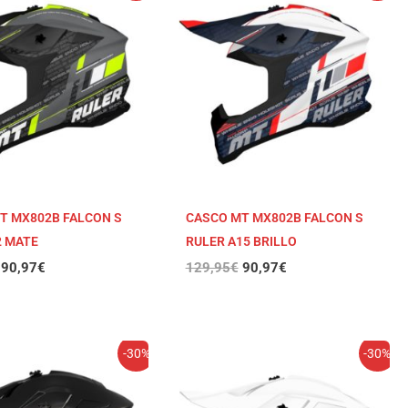
original
actual
original
actual
era:
es:
era:
es:
129,95€.
90,97€.
129,95€.
90,97€.
T MX802B FALCON S
CASCO MT MX802B FALCON S
2 MATE
RULER A15 BRILLO
90,97
€
129,95
€
90,97
€
El
El
El
El
-30%
-30%
precio
precio
precio
precio
original
actual
original
actual
era:
es:
era:
es: