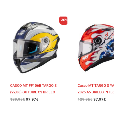
El
El
El
El
-30%
precio
precio
precio
prec
original
actual
original
actu
era:
es:
era:
es:
139,95€.
97,97€.
139,95€.
97,9
CASCO MT FF106B TARGO S
Casco MT TARGO S 
(22,06) OUTSIDE C3 BRILLO
2025 A5 BRILLO INT
139,95
€
97,97
€
139,95
€
97,97
€