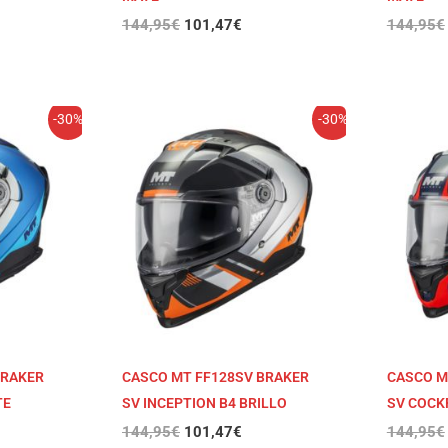
144,95
€
101,47
€
144,95
€
El
El
-30%
-30%
cio
precio
precio
ual
original
actual
era:
es:
,47€.
144,95€.
101,47€.
BRAKER
CASCO MT FF128SV BRAKER
CASCO M
TE
SV INCEPTION B4 BRILLO
SV COCKP
144,95
€
101,47
€
144,95
€