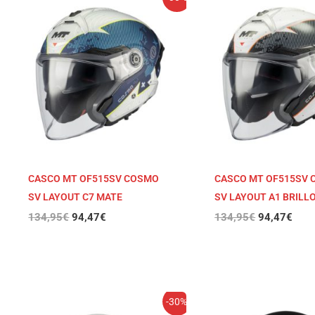
precio
precio
precio
prec
original
actual
original
actu
era:
es:
era:
es:
134,95€.
94,47€.
134,95€.
94,4
CASCO MT OF515SV COSMO
CASCO MT OF515SV
SV LAYOUT C7 MATE
SV LAYOUT A1 BRILL
134,95
€
94,47
€
134,95
€
94,47
€
El
El
El
El
-30%
precio
precio
precio
prec