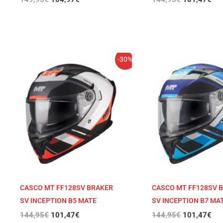
El
El
El
El
-30%
precio
precio
precio
pre
original
actual
original
act
era:
es:
era:
es:
144,95€.
101,47€.
144,95€.
101
CASCO MT FF128SV BRAKER
CASCO MT FF128SV 
SV INCEPTION B5 MATE
SV INCEPTION B7 MA
144,95
€
101,47
€
144,95
€
101,47
€