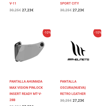
V-11
SPORT CITY
30,25
€
27,23
€
30,25
€
27,23
€
El
El
El
El
-10%
-10%
precio
precio
precio
precio
original
actual
original
actual
era:
es:
era:
es:
30,25€.
27,23€.
30,25€.
27,23€.
PANTALLA AHUMADA
PANTALLA
MAX VISION PINLOCK
OSCURA(NUEVA)
INSERT READY MT-V-
RETRO LEATHER
28B
30,25
€
27,23
€