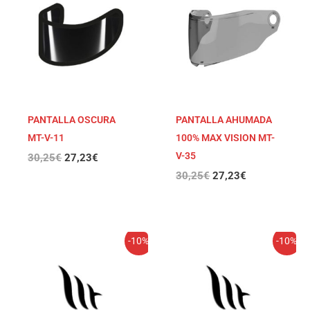
era:
es:
era:
es:
30,25€.
27,23€.
30,25€.
27,23€.
PANTALLA OSCURA
PANTALLA AHUMADA
MT-V-11
100% MAX VISION MT-
V-35
30,25
€
27,23
€
30,25
€
27,23
€
El
El
El
El
-10%
-10%
precio
precio
precio
precio
original
actual
original
actual
era:
es:
era:
es:
30,25€.
27,23€.
30,25€.
27,23€.