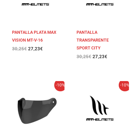
PANTALLA PLATA MAX
PANTALLA
VISION MT-V-16
TRANSPARENTE
SPORT CITY
30,25
€
27,23
€
30,25
€
27,23
€
El
El
El
El
-10%
-10%
precio
precio
precio
precio
original
actual
original
actual
era:
es:
era:
es:
30,25€.
27,23€.
30,25€.
27,23€.