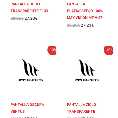
PANTALLA DOBLE
PANTALLA
TRANSPARENTE FLUX
PLATA/ESPEJO 100%
MAX VISION MT-V-37
30,25
€
27,23
€
30,25
€
27,23
€
El
El
El
El
-10%
-10%
precio
precio
precio
precio
original
actual
original
actual
era:
es:
era:
es:
30,25€.
27,23€.
30,25€.
27,23€.
PANTALLA OSCURA
PANTALLA ZICLO
VENTUS
TRANSPARENTE