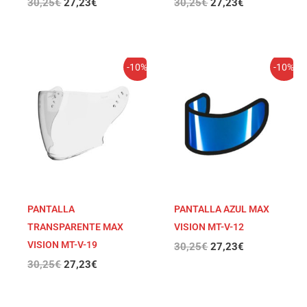
30,25
€
27,23
€
30,25
€
27,23
€
El
El
El
El
-10%
-10%
precio
precio
precio
precio
original
actual
original
actual
era:
es:
era:
es:
30,25€.
27,23€.
30,25€.
27,23€.
PANTALLA
PANTALLA AZUL MAX
TRANSPARENTE MAX
VISION MT-V-12
VISION MT-V-19
30,25
€
27,23
€
30,25
€
27,23
€