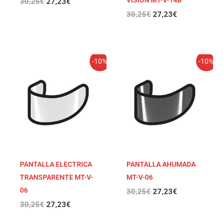
30,25
€
27,23
€
30,25
€
27,23
€
El
El
El
El
-10%
-10%
precio
precio
precio
precio
original
actual
original
actual
era:
es:
era:
es:
30,25€.
27,23€.
30,25€.
27,23€.
PANTALLA ELECTRICA
PANTALLA AHUMADA
TRANSPARENTE MT-V-
MT-V-06
06
30,25
€
27,23
€
30,25
€
27,23
€