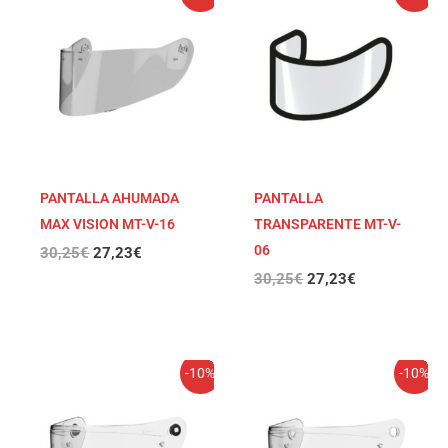
precio
precio
precio
precio
original
actual
original
actual
era:
es:
era:
es:
30,25€.
27,23€.
30,25€.
27,23€.
PANTALLA AHUMADA
PANTALLA
MAX VISION MT-V-16
TRANSPARENTE MT-V-
06
30,25
€
27,23
€
30,25
€
27,23
€
El
El
El
El
-10%
-10%
precio
precio
precio
precio
original
actual
original
actual
era:
es:
era:
es:
30,25€.
27,23€.
30,25€.
27,23€.