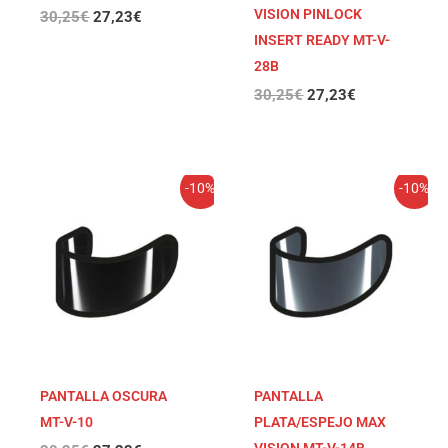
VISION PINLOCK
30,25
€
27,23
€
INSERT READY MT-V-
28B
30,25
€
27,23
€
El
El
El
El
-10%
-10%
precio
precio
precio
precio
original
actual
original
actual
era:
es:
era:
es:
30,25€.
27,23€.
30,25€.
27,23€.
PANTALLA OSCURA
PANTALLA
MT-V-10
PLATA/ESPEJO MAX
VISION MT-V-14B