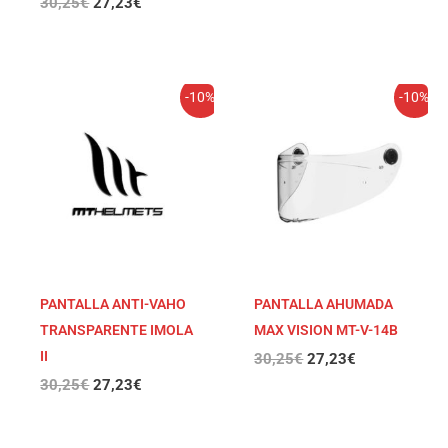
30,25
€
27,23
€
El
El
El
El
-10%
-10%
precio
precio
precio
precio
original
actual
original
actual
era:
es:
era:
es:
30,25€.
27,23€.
30,25€.
27,23€.
PANTALLA ANTI-VAHO
PANTALLA AHUMADA
TRANSPARENTE IMOLA
MAX VISION MT-V-14B
II
30,25
€
27,23
€
30,25
€
27,23
€