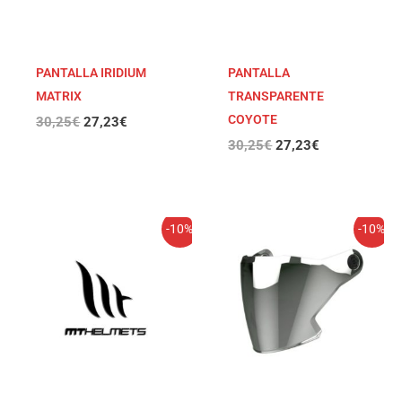
PANTALLA IRIDIUM
PANTALLA
MATRIX
TRANSPARENTE
COYOTE
30,25
€
27,23
€
30,25
€
27,23
€
El
El
El
El
-10%
-10%
precio
precio
precio
precio
original
actual
original
actual
era:
es:
era:
es:
30,25€.
27,23€.
30,25€.
27,23€.