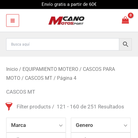
Ir
Envío gratis a partir de 60€
al
contenido
Inicio
/
EQUIPAMIENTO MOTERO
/
CASCOS PARA
MOTO
/
CASCOS MT
/ Página 4
CASCOS MT
Filter products
121 - 160 de 251 Resultados
Marca
Genero