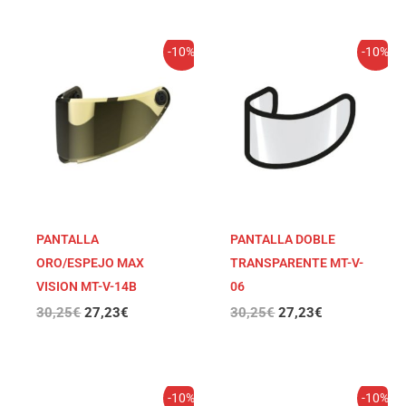
El
El
El
El
-10%
-10%
precio
precio
precio
precio
original
actual
original
actual
era:
es:
era:
es:
30,25€.
27,23€.
30,25€.
27,23€.
PANTALLA
PANTALLA DOBLE
ORO/ESPEJO MAX
TRANSPARENTE MT-V-
VISION MT-V-14B
06
30,25
€
27,23
€
30,25
€
27,23
€
El
El
El
El
-10%
-10%