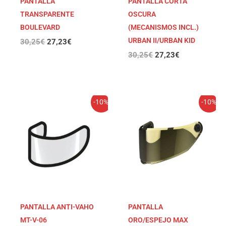
PANTALLA
PANTALLA CORTA
TRANSPARENTE
OSCURA
BOULEVARD
(MECANISMOS INCL.)
URBAN II/URBAN KID
30,25
€
27,23
€
30,25
€
27,23
€
El
El
El
El
-10%
-10%
precio
precio
precio
precio
original
actual
original
actual
era:
es:
era:
es:
30,25€.
27,23€.
30,25€.
27,23€.
PANTALLA ANTI-VAHO
PANTALLA
MT-V-06
ORO/ESPEJO MAX