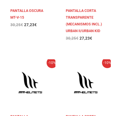
PANTALLA OSCURA
PANTALLA CORTA
MT-V-15
TRANSPARENTE
(MECANISMOS INCL.)
30,25
€
27,23
€
URBAN II/URBAN KID
30,25
€
27,23
€
El
El
El
El
-10%
-10%
precio
precio
precio
precio
original
actual
original
actual
era:
es:
era:
es:
30,25€.
27,23€.
30,25€.
27,23€.