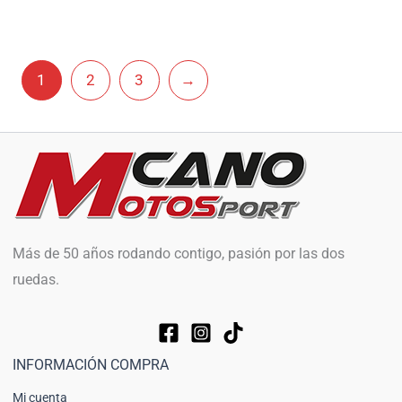
1
2
3
→
Más de 50 años rodando contigo, pasión por las dos
ruedas.
INFORMACIÓN COMPRA
Mi cuenta