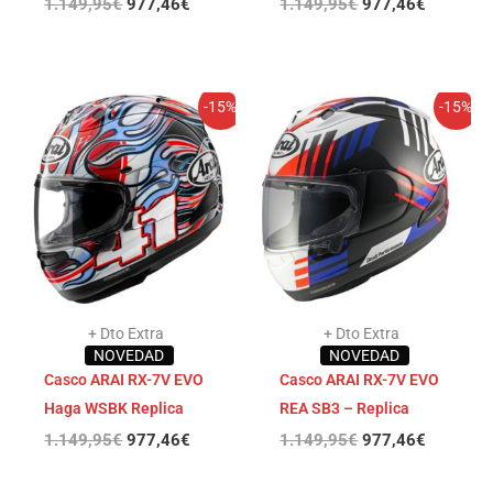
1.149,95
€
977,46
€
1.149,95
€
977,46
€
El
El
El
El
-15%
-15%
precio
precio
precio
precio
original
actual
original
actual
era:
es:
era:
es:
1.149,95€.
977,46€.
1.149,95€.
977,46€
+ Dto Extra
+ Dto Extra
NOVEDAD
NOVEDAD
Casco ARAI RX-7V EVO
Casco ARAI RX-7V EVO
Haga WSBK Replica
REA SB3 – Replica
1.149,95
€
977,46
€
1.149,95
€
977,46
€