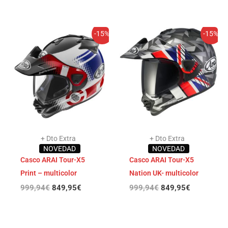
El
El
El
El
-15%
-15%
precio
precio
precio
precio
original
actual
original
actual
era:
es:
era:
es:
999,94€.
849,95€.
999,94€.
849,95€.
+ Dto Extra
+ Dto Extra
NOVEDAD
NOVEDAD
Casco ARAI Tour-X5
Casco ARAI Tour-X5
Print – multicolor
Nation UK- multicolor
999,94
€
849,95
€
999,94
€
849,95
€