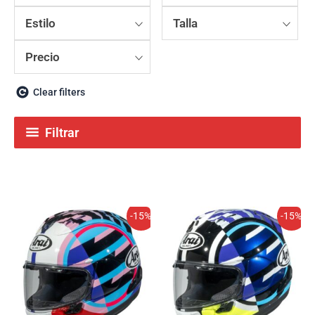
Estilo
Talla
Precio
Clear filters
Filtrar
El
El
El
El
-15%
-15%
precio
precio
precio
precio
original
actual
original
actual
era:
es:
era:
es:
1.149,95€.
977,46€.
1.149,95€.
977,46€