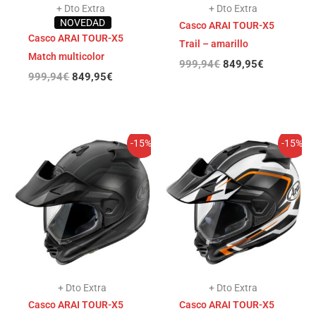
+ Dto Extra
+ Dto Extra
NOVEDAD
Casco ARAI TOUR-X5
Casco ARAI TOUR-X5
Trail – amarillo
Match multicolor
999,94
€
849,95
€
999,94
€
849,95
€
El
El
El
El
-15%
-15%
precio
precio
precio
precio
original
actual
original
actual
era:
es:
era:
es:
999,94€.
849,95€.
999,94€.
849,95€.
+ Dto Extra
+ Dto Extra
Casco ARAI TOUR-X5
Casco ARAI TOUR-X5