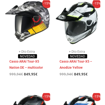
El
El
El
El
-15%
-15%
precio
precio
precio
precio
original
actual
original
actual
era:
es:
era:
es:
999,94€.
849,95€.
999,94€.
849,95€.
+ Dto Extra
+ Dto Extra
NOVEDAD
NOVEDAD
Casco ARAI Tour-X5
Casco ARAI Tour-X5 –
Nation DE – multicolor
Anodize Yellow
999,94
€
849,95
€
999,94
€
849,95
€
El
El
El
El
-15%
-15%
precio
precio
precio
precio
original
actual
original
actual