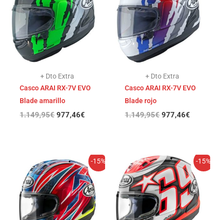
era:
es:
era:
es:
1.149,95€.
977,46€.
1.149,95€.
977,46€
+ Dto Extra
+ Dto Extra
Casco ARAI RX-7V EVO
Casco ARAI RX-7V EVO
Blade amarillo
Blade rojo
1.149,95
€
977,46
€
1.149,95
€
977,46
€
El
El
El
El
-15%
-15%
precio
precio
precio
precio
original
actual
original
actual
era:
es:
era:
es:
1.149,95€.
977,46€.
1.149,95€.
977,46€