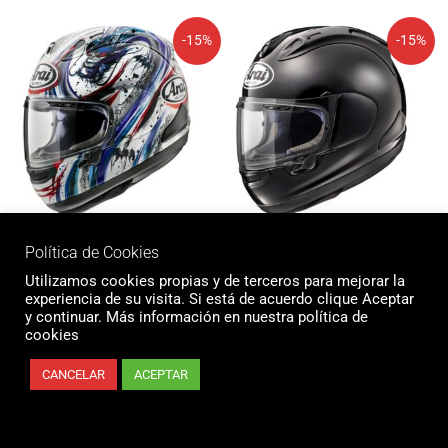
El
El
El
El
-15%
-15%
precio
precio
precio
precio
original
actual
original
actual
era:
es:
era:
es:
1.099,96€.
934,97€.
999,94€.
849,95€.
+ Dto Extra
+ Dto Extra
Política de Cookies
Casco ARAI RX-7V EVO
Casco ARAI RX-7V EVO
Utilizamos cookies propias y de terceros para mejorar la
KIYO TRICO – Replica
– Diamond Black
experiencia de su visita. Si está de acuerdo clique Aceptar
y continuar. Más información en nuestra política de
1.099,96
€
934,97
€
999,94
€
849,95
€
cookies
CANCELAR
ACEPTAR
El
El
-15%
precio
precio