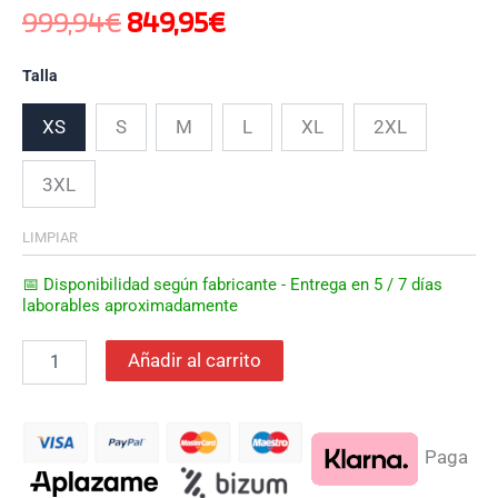
999,94
€
849,95
€
Talla
XS
S
M
L
XL
2XL
3XL
LIMPIAR
📅 Disponibilidad según fabricante - Entrega en 5 / 7 días
laborables aproximadamente
Añadir al carrito
Paga