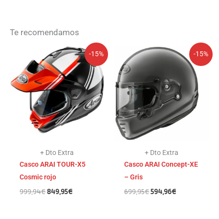
Te recomendamos
El
El
El
El
-15%
-15%
precio
precio
precio
precio
original
actual
original
actual
era:
es:
era:
es:
999,94€.
849,95€.
699,95€.
594,96€.
+ Dto Extra
+ Dto Extra
Casco ARAI TOUR-X5
Casco ARAI Concept-XE
Cosmic rojo
– Gris
999,94
€
849,95
€
699,95
€
594,96
€