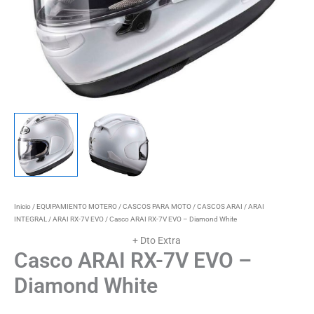
Inicio
/
EQUIPAMIENTO MOTERO
/
CASCOS PARA MOTO
/
CASCOS ARAI
/
ARAI
INTEGRAL
/
ARAI RX-7V EVO
/ Casco ARAI RX-7V EVO – Diamond White
+ Dto Extra
Casco ARAI RX-7V EVO –
Diamond White