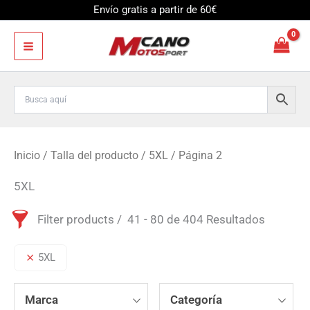
Ir
Envío gratis a partir de 60€
al
contenido
Inicio
/ Talla del producto /
5XL
/ Página 2
5XL
Filter products
41 - 80 de 404 Resultados
5XL
Marca
Categoría