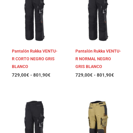
desde
desde
729,00€
729,00€
hasta
hasta
801,90€
801,90€
Pantalón Rukka VENTU-
Pantalón Rukka VENTU-
R CORTO NEGRO GRIS
R NORMAL NEGRO
BLANCO
GRIS BLANCO
729,00
€
-
801,90
€
729,00
€
-
801,90
€
Rango
Rango
de
de
precios:
precios:
desde
desde
699,00€
699,00€
hasta
hasta