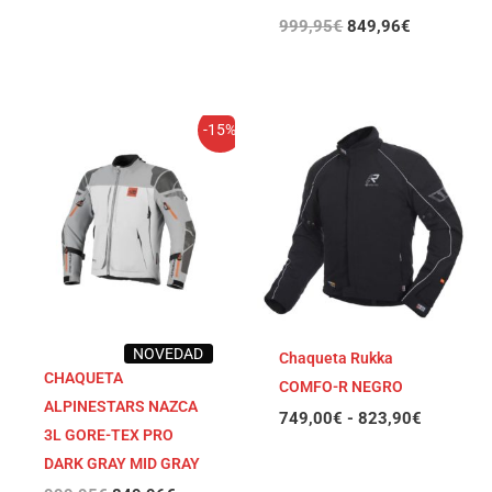
999,95
€
849,96
€
El
El
Rango
-15%
precio
precio
de
original
actual
precios:
era:
es:
desde
999,95€.
849,96€.
749,00€
hasta
823,90€
NOVEDAD
Chaqueta Rukka
CHAQUETA
COMFO-R NEGRO
ALPINESTARS NAZCA
749,00
€
-
823,90
€
3L GORE-TEX PRO
DARK GRAY MID GRAY