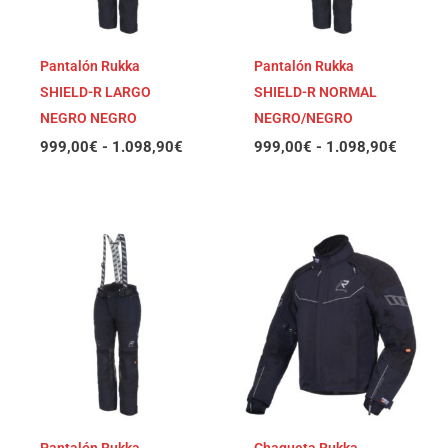
Pantalón Rukka
Pantalón Rukka
SHIELD-R LARGO
SHIELD-R NORMAL
NEGRO NEGRO
NEGRO/NEGRO
999,00
€
-
1.098,90
€
999,00
€
-
1.098,90
€
Rango
Rango
de
de
precios:
precios
desde
desde
999,00€
999,00
hasta
hasta
1.098,90€
1.098,