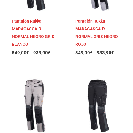
Pantalón Rukka
Pantalón Rukka
MADAGASCA-R
MADAGASCA-R
NORMAL NEGRO GRIS
NORMAL GRIS NEGRO
BLANCO
ROJO
849,00
€
-
933,90
€
849,00
€
-
933,90
€
Rango
Rango
de
de
precios:
precios:
desde
desde
749,00€
849,00€
hasta
hasta
933,90€
933,90€