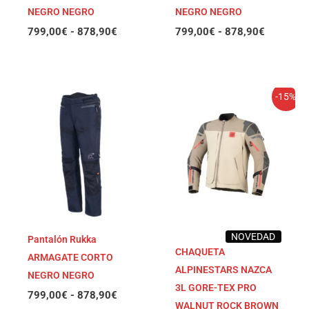
NEGRO NEGRO
NEGRO NEGRO
799,00
€
-
878,90
€
799,00
€
-
878,90
€
Rango
El
El
-15%
de
precio
precio
precios:
original
actual
desde
era:
es:
799,00€
999,95€.
849,96€.
hasta
878,90€
NOVEDAD
Pantalón Rukka
CHAQUETA
ARMAGATE CORTO
ALPINESTARS NAZCA
NEGRO NEGRO
3L GORE-TEX PRO
799,00
€
-
878,90
€
WALNUT ROCK BROWN