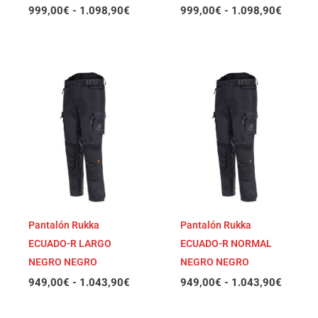
999,00
€
-
1.098,90
€
999,00
€
-
1.098,90
€
Rango
Rango
de
de
precios:
precios
desde
desde
949,00€
949,00
hasta
hasta
1.043,90€
1.043,
Pantalón Rukka
Pantalón Rukka
ECUADO-R LARGO
ECUADO-R NORMAL
NEGRO NEGRO
NEGRO NEGRO
949,00
€
-
1.043,90
€
949,00
€
-
1.043,90
€