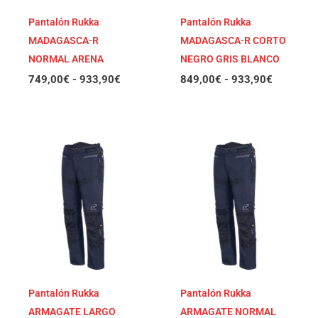
Pantalón Rukka
Pantalón Rukka
MADAGASCA-R
MADAGASCA-R CORTO
NORMAL ARENA
NEGRO GRIS BLANCO
749,00
€
-
933,90
€
849,00
€
-
933,90
€
Rango
Rango
de
de
precios:
precios:
desde
desde
799,00€
799,00€
hasta
hasta
878,90€
878,90€
Pantalón Rukka
Pantalón Rukka
ARMAGATE LARGO
ARMAGATE NORMAL