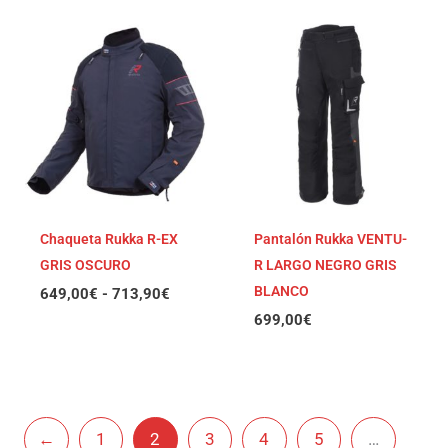
Rango
de
precios:
desde
649,00€
hasta
713,90€
Chaqueta Rukka R-EX
Pantalón Rukka VENTU-
GRIS OSCURO
R LARGO NEGRO GRIS
BLANCO
649,00
€
-
713,90
€
699,00
€
←
1
2
3
4
5
…