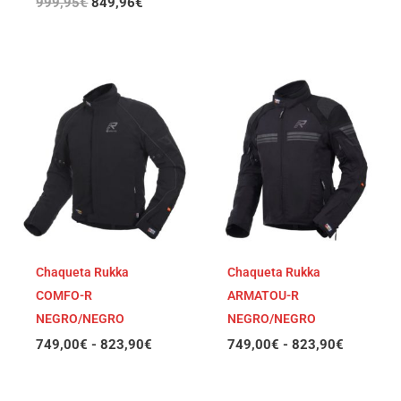
999,95
€
849,96
€
Rango
Rango
de
de
precios:
precios:
desde
desde
749,00€
749,00€
hasta
hasta
823,90€
823,90€
Chaqueta Rukka
Chaqueta Rukka
COMFO-R
ARMATOU-R
NEGRO/NEGRO
NEGRO/NEGRO
749,00
€
-
823,90
€
749,00
€
-
823,90
€