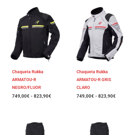
Rango
Rango
de
de
precios:
precios:
desde
desde
749,00€
749,00€
hasta
hasta
823,90€
823,90€
Chaqueta Rukka
Chaqueta Rukka
ARMATOU-R
ARMATOU-R GRIS
NEGRO/FLUOR
CLARO
749,00
€
-
823,90
€
749,00
€
-
823,90
€
Rango
Rango
de
de
precios:
precios: