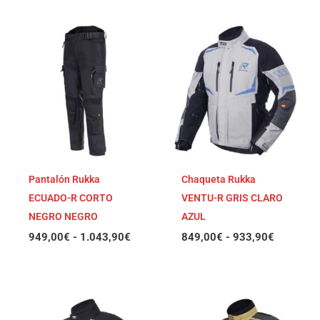
Rango
Rango
de
de
precios:
precios:
desde
desde
949,00€
849,00€
hasta
hasta
1.043,90€
933,90€
Pantalón Rukka
Chaqueta Rukka
ECUADO-R CORTO
VENTU-R GRIS CLARO
NEGRO NEGRO
AZUL
949,00
€
-
1.043,90
€
849,00
€
-
933,90
€
Rango
Rango
de
de