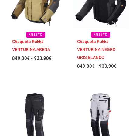
hasta
hasta
933,90€
933,90€
MUJER
MUJER
Chaqueta Rukka
Chaqueta Rukka
VENTURINA ARENA
VENTURINA NEGRO
GRIS BLANCO
849,00
€
-
933,90
€
849,00
€
-
933,90
€
Rango
Rango
de
de
precios:
precios:
desde
desde
849,00€
849,00€
hasta
hasta
933,90€
933,90€