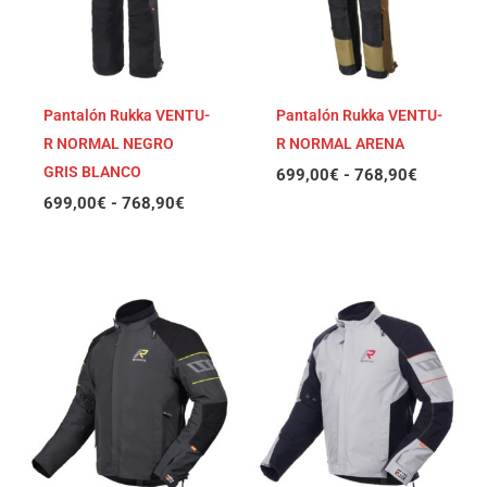
768,90€
768,90€
Pantalón Rukka VENTU-
Pantalón Rukka VENTU-
R NORMAL NEGRO
R NORMAL ARENA
GRIS BLANCO
699,00
€
-
768,90
€
699,00
€
-
768,90
€
Rango
Rango
de
de
precios:
precios:
desde
desde
699,00€
699,00€
hasta
hasta
768,90€
768,90€