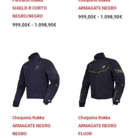
Pantalón Rukka
Chaqueta Rukka
SHIELD-R CORTO
ARMAGATE NEGRO
NEGRO/NEGRO
999,00
€
-
1.098,90
€
999,00
€
-
1.098,90
€
Rango
Rango
de
de
precios:
precios
desde
desde
999,00€
999,00
hasta
hasta
1.098,90€
1.098,
Chaqueta Rukka
Chaqueta Rukka
ARMAGATE NEGRO
ARMAGATE NEGRO
NEGRO
FLUOR