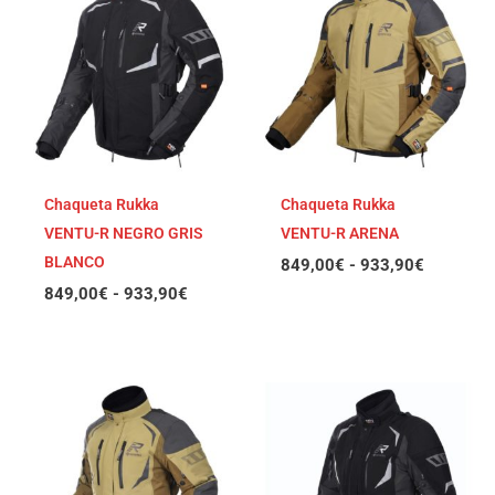
precios:
precios:
desde
desde
849,00€
849,00€
hasta
hasta
933,90€
933,90€
Chaqueta Rukka
Chaqueta Rukka
VENTU-R NEGRO GRIS
VENTU-R ARENA
BLANCO
849,00
€
-
933,90
€
849,00
€
-
933,90
€
Rango
Rango
de
de
precios:
precios:
desde
desde
849,00€
849,00€