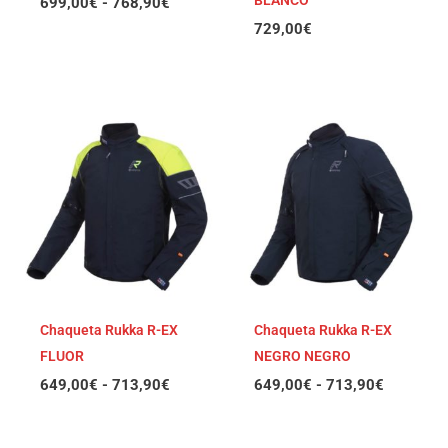
BLANCO
699,00
€
-
768,90
€
729,00
€
Rango
Rango
de
de
precios:
precios:
desde
desde
649,00€
649,00€
hasta
hasta
713,90€
713,90€
Chaqueta Rukka R-EX
Chaqueta Rukka R-EX
FLUOR
NEGRO NEGRO
649,00
€
-
713,90
€
649,00
€
-
713,90
€