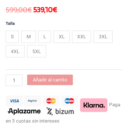
599,00
€
539,10
€
Talla
S
M
L
XL
XXL
3XL
4XL
5XL
Añadir al carrito
Paga
en 3 cuotas sin intereses