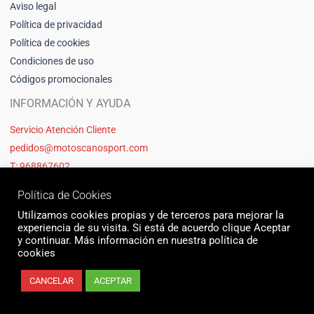
Aviso legal
Política de privacidad
Política de cookies
Condiciones de uso
Códigos promocionales
INFORMACIÓN Y AYUDA
Servicio Atención Cliente
pedidos@motoscanosport.com
T: 968867602
Política de Cookies
Utilizamos cookies propias y de terceros para mejorar la
experiencia de su visita. Si está de acuerdo clique Aceptar
y continuar. Más información en nuestra política de
cookies
CANCELAR
ACEPTAR
© 2026 Motos Cano Sport | Sitio web creado y mantenido por Unika web
& seo