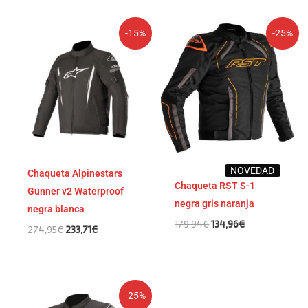
El
El
El
El
-15%
-25%
precio
precio
precio
precio
original
actual
original
actual
era:
es:
era:
es:
274,95€.
233,71€.
179,94€.
134,96€.
NOVEDAD
Chaqueta Alpinestars
Chaqueta RST S-1
Gunner v2 Waterproof
negra gris naranja
negra blanca
179,94
€
134,96
€
274,95
€
233,71
€
El
El
-25%
precio
precio