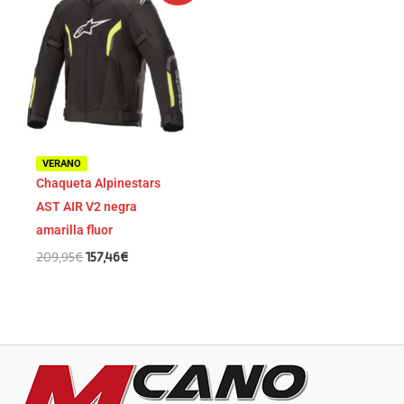
original
actual
era:
es:
209,95€.
157,46€.
VERANO
Chaqueta Alpinestars
AST AIR V2 negra
amarilla fluor
209,95
€
157,46
€