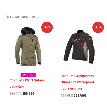
Te recomendamos
El
El
El
El
-10%
-15%
precio
precio
precio
precio
original
actual
original
actual
era:
es:
era:
es:
399,99€.
359,99€.
269,95€.
229,46€.
MUJER
Chaqueta Alpinestars
Chaqueta IXON Ontario
Gunner v2 Waterproof
Lady Kaki
negra gris roja
399,99
€
359,99
€
269,95
€
229,46
€