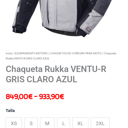
hasta
933,90€
Inicio
/
EQUIPAMIENTO MOTERO
/
CHAQUETAS DE CORDURA PARA MOTO
/ Chaqueta
Rukka VENTU-R GRIS CLARO AZUL
Chaqueta Rukka VENTU-R
GRIS CLARO AZUL
849,00
€
-
933,90
€
Talla
XS
S
M
L
XL
2XL