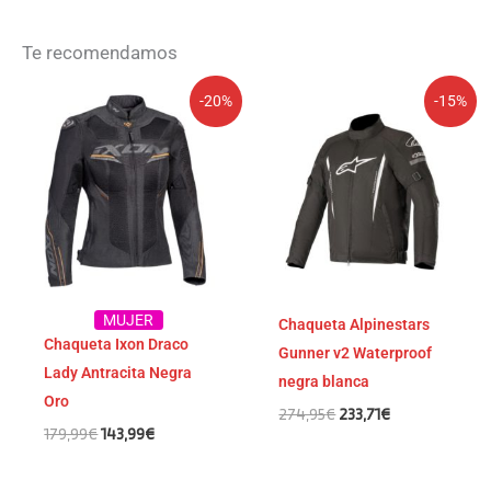
Te recomendamos
El
El
El
El
-20%
-15%
precio
precio
precio
precio
original
actual
original
actual
era:
es:
era:
es:
179,99€.
143,99€.
274,95€.
233,71€.
MUJER
Chaqueta Alpinestars
Chaqueta Ixon Draco
Gunner v2 Waterproof
Lady Antracita Negra
negra blanca
Oro
274,95
€
233,71
€
179,99
€
143,99
€