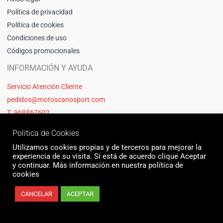
Política de privacidad
Política de cookies
Condiciones de uso
Códigos promocionales
INFORMACIÓN Y AYUDA
Servicio Atención Cliente
pedidos@motoscanosport.com
T: 968867602
Política de Cookies
Utilizamos cookies propias y de terceros para mejorar la
experiencia de su visita. Si está de acuerdo clique Aceptar
y continuar. Más información en nuestra política de
cookies
CANCELAR
ACEPTAR
© 2026 Motos Cano Sport | Sitio web creado y mantenido por Unika web
& seo