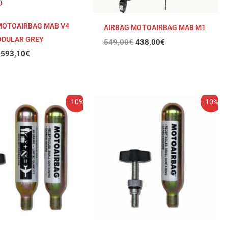
MOTOAIRBAG MAB V4
AIRBAG MOTOAIRBAG MAB M1
ODULAR GREY
549,00
€
438,00
€
593,10
€
l
El
El
El
-10%
-10%
recio
precio
precio
precio
riginal
actual
original
actual
ra:
es:
era:
es:
9,00€.
53,10€.
35,01€.
31,51€.