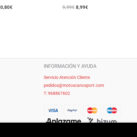
0,80
€
9,99
€
8,99
€
INFORMACIÓN Y AYUDA
Servicio Atención Cliente
pedidos@motoscanosport.com
T: 968867602