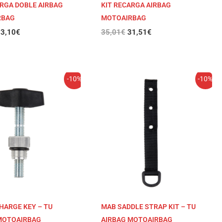
ARGA DOBLE AIRBAG
KIT RECARGA AIRBAG
RBAG
MOTOAIRBAG
3,10
€
35,01
€
31,51
€
l
El
El
El
-10%
-10%
recio
precio
precio
precio
riginal
actual
original
actual
ra:
es:
era:
es:
2,00€.
10,80€.
9,99€.
8,99€.
HARGE KEY – TU
MAB SADDLE STRAP KIT – TU
MOTOAIRBAG
AIRBAG MOTOAIRBAG