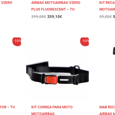
 VZERO
AIRBAG MOTOAIRBAG VZERO
KIT REC
PLUS FLUORESCENT – TU
MOTOAI
399,00
€
359,10
€
59,00
€
5
El
El
E
-10%
-10%
o
precio
precio
p
original
actual
o
era:
es:
e
€.
15,00€.
13,50€.
1
TOR – TU
KIT CORREA PARA MOTO
MAB REC
G
MOTOAIRBAG
AIRBAG 