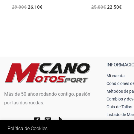
29,00
€
26,10
€
25,00
€
22,50
€
INFORMACI
Mi cuenta
Condiciones de
Métodos de p
Más de 50 años rodando contigo, pasión
Cambios y dev
por las dos ruedas.
Guia de Tallas
Listado de Ma
Política de Cookies