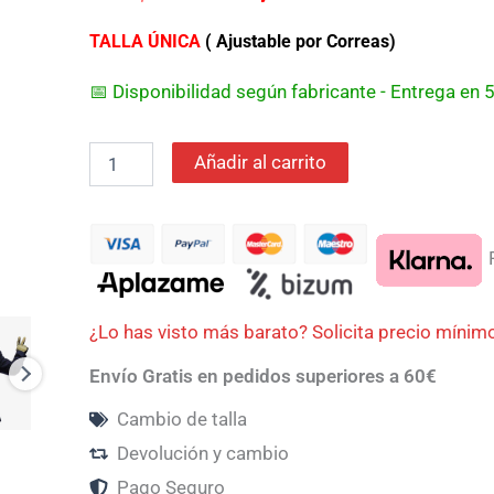
era:
es:
TALLA ÚNICA
( Ajustable por Correas)
399,00€.
359,10€.
📅 Disponibilidad según fabricante - Entrega en
Añadir al carrito
P
¿Lo has visto más barato? Solicita precio mínim
Envío Gratis en pedidos superiores a 60€
Cambio de talla
Devolución y cambio
Pago Seguro