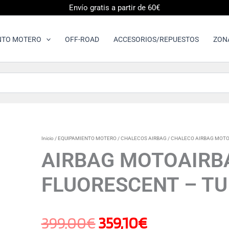
Envío gratis a partir de 60€
NTO MOTERO
OFF-ROAD
ACCESORIOS/REPUESTOS
ZON
AIRBAG
Inicio
/
EQUIPAMIENTO MOTERO
/
CHALECOS AIRBAG
/
CHALECO AIRBAG MOT
El
El
MOTOAIRBAG
AIRBAG MOTOAIRB
VZERO
PLUS
precio
precio
FLUORESCENT – TU
FLUORESCENT
-
TU
original
actual
cantidad
399,00
€
359,10
€