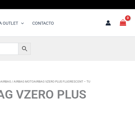
A OUTLET
CONTACTO
OAIRBAG
/ AIRBAG MOTOAIRBAG VZERO PLUS FLUORESCENT – TU
AG VZERO PLUS