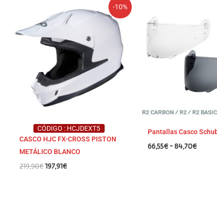
El
El
Rango
-10%
precio
precio
de
original
actual
precio
era:
es:
desde
219,90€.
197,91€.
66,55€
hasta
84,70
CÓDIGO : HCJDEXT5
Pantallas Casco Schu
CASCO HJC FX-CROSS PISTON
66,55
€
-
84,70
€
METÁLICO BLANCO
219,90
€
197,91
€