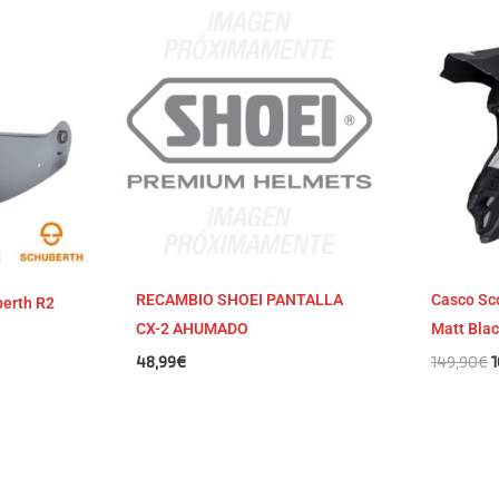
E
p
s:
o
e
1
€
RECAMBIO SHOEI PANTALLA
Casco Sco
berth R2
CX-2 AHUMADO
Matt Blac
48,99
€
149,90
€
1