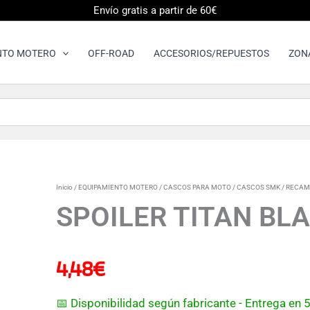
Envío gratis a partir de 60€
NTO MOTERO
OFF-ROAD
ACCESORIOS/REPUESTOS
ZON
SPOILER
Inicio
/
EQUIPAMIENTO MOTERO
/
CASCOS PARA MOTO
/
CASCOS SMK
/
RECAM
TITAN
SPOILER TITAN BL
BLANCO
cantidad
4,48
€
📅 Disponibilidad según fabricante - Entrega en