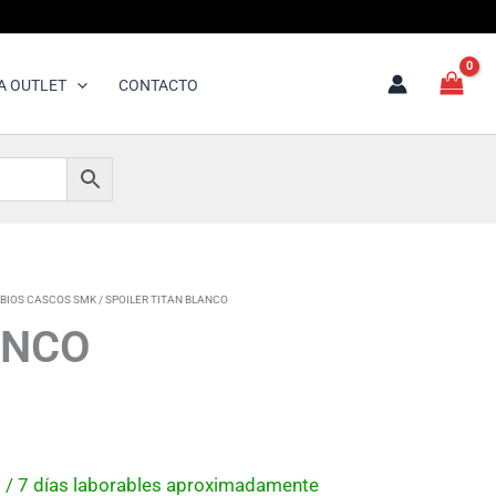
A OUTLET
CONTACTO
BIOS CASCOS SMK
/ SPOILER TITAN BLANCO
ANCO
 5 / 7 días laborables aproximadamente