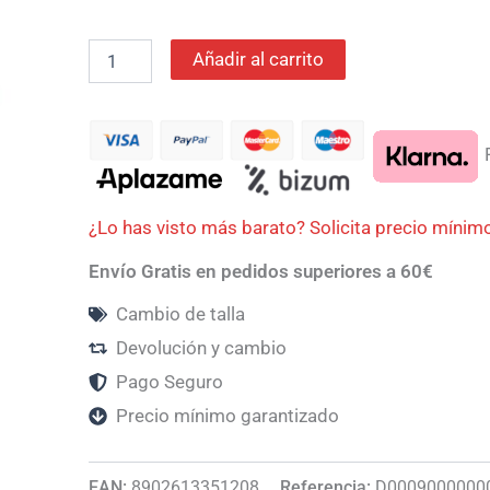
Añadir al carrito
P
¿Lo has visto más barato? Solicita precio mínim
Envío Gratis en pedidos superiores a 60€
Cambio de talla
Devolución y cambio
Pago Seguro
Precio mínimo garantizado
EAN:
8902613351208
Referencia:
D0009000000