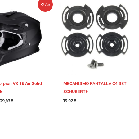
l
El
-27%
recio
precio
riginal
actual
ra:
es:
49,90€.
109,43€.
rpion VX 16 Air Solid
MECANISMO PANTALLA C4 SET
k
SCHUBERTH
09,43
€
19,97
€