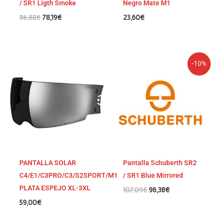
/ SR1 Ligth Smoke
Negro Mate M1
86,88
€
78,19
€
23,60
€
El
El
-10%
precio
precio
original
actual
era:
es:
107,09€.
96,38€.
PANTALLA SOLAR
Pantalla Schuberth SR2
C4/E1/C3PRO/C3/S2SPORT/M1
/ SR1 Blue Mirrored
PLATA ESPEJO XL-3XL
107,09
€
96,38
€
59,00
€