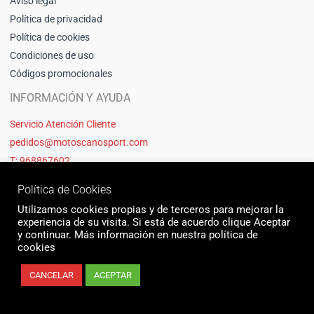
Aviso legal
Política de privacidad
Política de cookies
Condiciones de uso
Códigos promocionales
INFORMACIÓN Y AYUDA
Servicio Atención Cliente
pedidos@motoscanosport.com
T: 968867602
Política de Cookies
Utilizamos cookies propias y de terceros para mejorar la
experiencia de su visita. Si está de acuerdo clique Aceptar
y continuar. Más información en nuestra política de
cookies
CANCELAR
ACEPTAR
© 2026 Motos Cano Sport | Sitio web creado y mantenido por Unika web
& seo