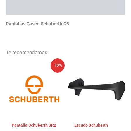
Ayuda con tallas
Pantallas Casco Schuberth C3
Te recomendamos
El
El
-10%
precio
precio
original
actual
era:
es:
86,88€.
78,19€.
Pantalla Schuberth SR2
Escudo Schuberth