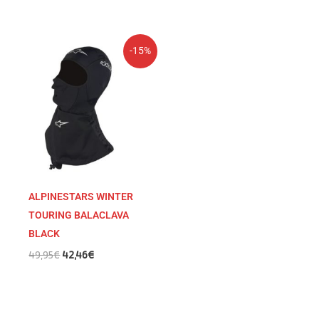
El
El
-15%
precio
precio
original
actual
era:
es:
49,95€.
42,46€.
ALPINESTARS WINTER
TOURING BALACLAVA
BLACK
49,95
€
42,46
€