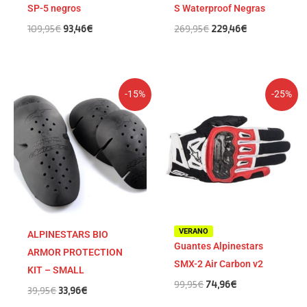
SP-5 negros
S Waterproof Negras
109,95
€
93,46
€
269,95
€
229,46
€
El
El
El
El
-15%
-25%
precio
precio
precio
precio
original
actual
original
actual
era:
es:
era:
es:
39,95€.
33,96€.
99,95€.
74,96€.
VERANO
ALPINESTARS BIO
Guantes Alpinestars
ARMOR PROTECTION
SMX-2 Air Carbon v2
KIT – SMALL
99,95
€
74,96
€
39,95
€
33,96
€