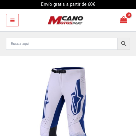
Ir
Envío gratis a partir de 60€
al
contenido
Pantalón
Alpinestars
SUPERTECH
SCENZ
LIGHT
GRAY
DARK
BLUE
cantidad