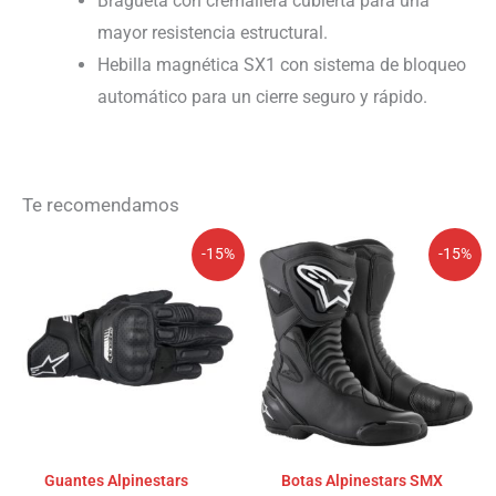
Bragueta con cremallera cubierta para una
mayor resistencia estructural.
Hebilla magnética SX1 con sistema de bloqueo
automático para un cierre seguro y rápido.
Te recomendamos
El
El
El
El
-15%
-15%
precio
precio
precio
precio
original
actual
original
actual
era:
es:
era:
es:
109,95€.
93,46€.
269,95€.
229,46€.
Guantes Alpinestars
Botas Alpinestars SMX