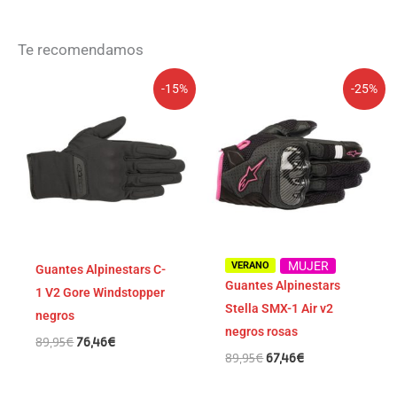
Te recomendamos
El
El
El
El
-15%
-25%
precio
precio
precio
precio
original
actual
original
actual
era:
es:
era:
es:
89,95€.
76,46€.
89,95€.
67,46€.
MUJER
VERANO
Guantes Alpinestars C-
Guantes Alpinestars
1 V2 Gore Windstopper
Stella SMX-1 Air v2
negros
negros rosas
89,95
€
76,46
€
89,95
€
67,46
€