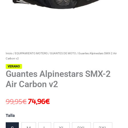
Inicio
/
EQUIPAMIENTO MOTERO
/
GUANTES DE MOTO
/ Guantes Alpinestars SMX-2 Air
Carbon v2
VERANO
Guantes Alpinestars SMX-2
Air Carbon v2
99,95
€
74,96
€
Talla