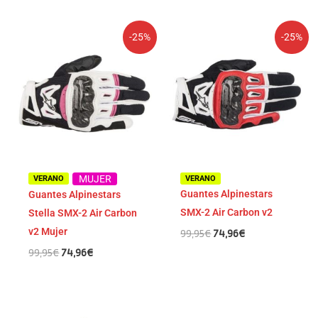
El
El
El
El
-25%
-25%
precio
precio
precio
precio
original
actual
original
actual
era:
es:
era:
es:
99,95€.
74,96€.
99,95€.
74,96€.
MUJER
VERANO
VERANO
Guantes Alpinestars
Guantes Alpinestars
SMX-2 Air Carbon v2
Stella SMX-2 Air Carbon
v2 Mujer
99,95
€
74,96
€
99,95
€
74,96
€