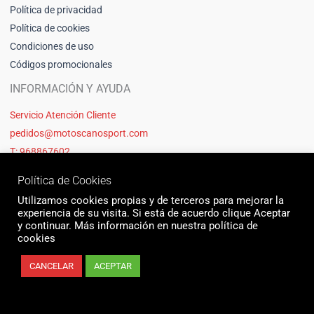
Política de privacidad
Política de cookies
Condiciones de uso
Códigos promocionales
INFORMACIÓN Y AYUDA
Servicio Atención Cliente
pedidos@motoscanosport.com
T: 968867602
Política de Cookies
Utilizamos cookies propias y de terceros para mejorar la
experiencia de su visita. Si está de acuerdo clique Aceptar
y continuar. Más información en nuestra política de
cookies
CANCELAR
ACEPTAR
© 2026 Motos Cano Sport | Sitio web creado y mantenido por Unika web
& seo