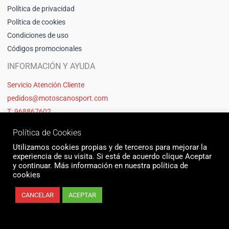
Política de privacidad
Política de cookies
Condiciones de uso
Códigos promocionales
INFORMACIÓN Y AYUDA
Servicio Atención Cliente
pedidos@motoscanosport.com
T: 968867602
Política de Cookies
Utilizamos cookies propias y de terceros para mejorar la
experiencia de su visita. Si está de acuerdo clique Aceptar
y continuar. Más información en nuestra política de
cookies
CANCELAR
ACEPTAR
© 2026 Motos Cano Sport | Sitio web creado y mantenido por Unika web
& seo