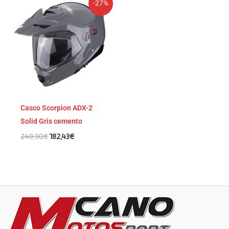
-27%
precio
precio
original
actual
era:
es:
249,90€.
182,43€.
Casco Scorpion ADX-2
Solid Gris cemento
249,90
€
182,43
€