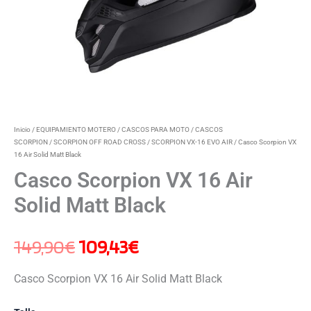
Inicio
/
EQUIPAMIENTO MOTERO
/
CASCOS PARA MOTO
/
CASCOS
SCORPION
/
SCORPION OFF ROAD CROSS
/
SCORPION VX-16 EVO AIR
/ Casco Scorpion VX
16 Air Solid Matt Black
Casco Scorpion VX 16 Air
Solid Matt Black
149,90
€
109,43
€
Casco Scorpion VX 16 Air Solid Matt Black