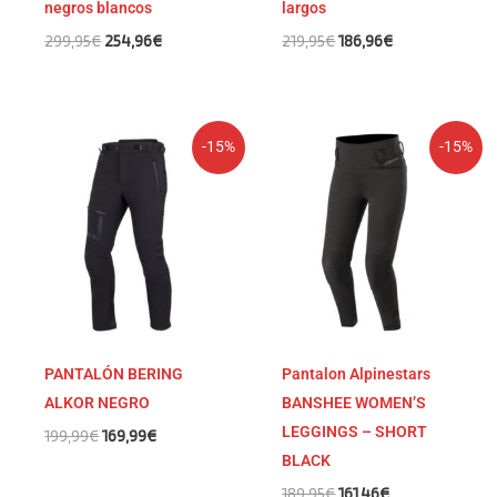
negros blancos
largos
299,95
€
254,96
€
219,95
€
186,96
€
El
El
El
El
-15%
-15%
precio
precio
precio
precio
original
actual
original
actual
era:
es:
era:
es:
199,99€.
169,99€.
189,95€.
161,46€.
PANTALÓN BERING
Pantalon Alpinestars
ALKOR NEGRO
BANSHEE WOMEN’S
LEGGINGS – SHORT
199,99
€
169,99
€
BLACK
189,95
€
161,46
€