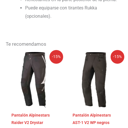
Puede equiparse con tirantes Rukka
(opcionales).
Te recomendamos
El
El
El
El
-15%
-15%
precio
precio
precio
precio
original
actual
original
actual
era:
es:
era:
es:
299,95€.
254,96€.
219,95€.
186,96€.
Pantalón Alpinestars
Pantalón Alpinestars
Raider V2 Drystar
AST-1 V2 WP negros