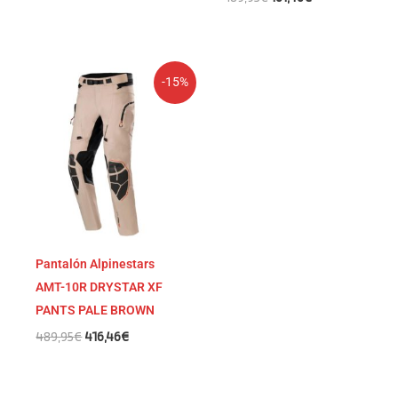
El
El
-15%
precio
precio
original
actual
era:
es:
489,95€.
416,46€.
Pantalón Alpinestars
AMT-10R DRYSTAR XF
PANTS PALE BROWN
489,95
€
416,46
€