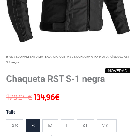
Inicio
/
EQUIPAMIENTO MOTERO
/
CHAQUETAS DE CORDURA PARA MOTO
/ Chaqueta RST
S-1 negra
NOVEDAD
Chaqueta RST S-1 negra
179,94
€
134,96
€
Talla
XS
S
M
L
XL
2XL