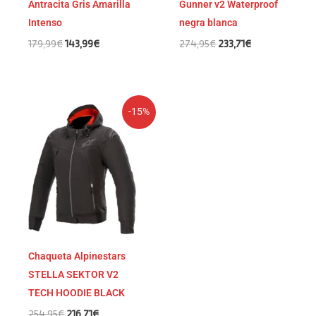
Antracita Gris Amarilla
Gunner v2 Waterproof
Intenso
negra blanca
179,99
€
143,99
€
274,95
€
233,71
€
El
El
-15%
precio
precio
original
actual
era:
es:
254,95€.
216,71€.
Chaqueta Alpinestars
STELLA SEKTOR V2
TECH HOODIE BLACK
254,95
€
216,71
€