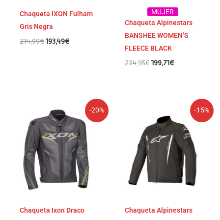
MUJER
Chaqueta IXON Fulham
Chaqueta Alpinestars
Gris Negra
BANSHEE WOMEN’S
214,99
€
193,49
€
FLEECE BLACK
234,95
€
199,71
€
El
El
El
El
-20%
-15%
precio
precio
precio
precio
original
actual
original
actual
era:
es:
era:
es:
179,99€.
143,99€.
274,95€.
233,71€.
Chaqueta Ixon Draco
Chaqueta Alpinestars