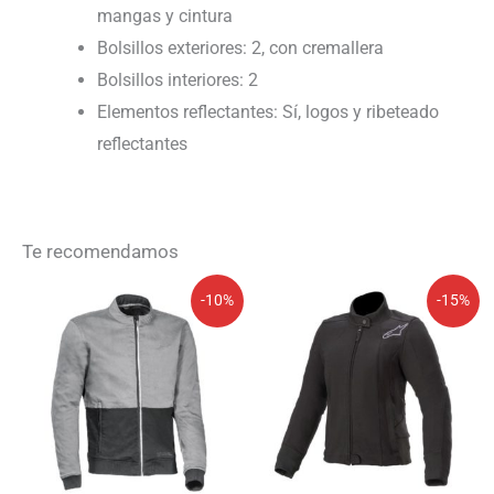
mangas y cintura
Bolsillos exteriores: 2, con cremallera
Bolsillos interiores: 2
Elementos reflectantes: Sí, logos y ribeteado
reflectantes
Te recomendamos
El
El
El
El
-10%
-15%
precio
precio
precio
precio
original
actual
original
actual
era:
es:
era:
es:
214,99€.
193,49€.
234,95€.
199,71€.