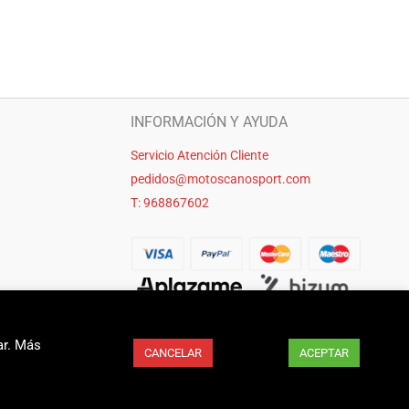
INFORMACIÓN Y AYUDA
Servicio Atención Cliente
pedidos@motoscanosport.com
T: 968867602
ar. Más
CANCELAR
ACEPTAR
seo