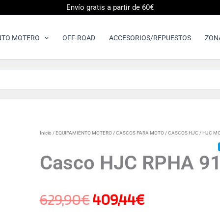
Envío gratis a partir de 60€
NTO MOTERO
OFF-ROAD
ACCESORIOS/REPUESTOS
ZON
Casco
Inicio
/
EQUIPAMIENTO MOTERO
/
CASCOS PARA MOTO
/
CASCOS HJC
/
HJC M
El
El
HJC
RPHA
Casco HJC RPHA 9
91
precio
precio
RAFINO
MC5SF
cantidad
629,90
€
409,44
€
original
actual