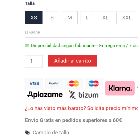
era:
es:
Talla
XS
S
M
L
XL
XXL
629,90€.
409,44€.
LIMPIAR
📅 Disponibilidad según fabricante - Entrega en 5 / 7 
Añadir al carrito
P
¿Lo has visto más barato? Solicita precio mínim
Envío Gratis en pedidos superiores a 60€
Cambio de talla