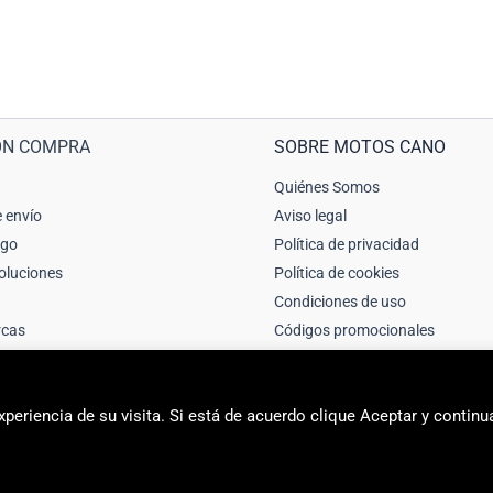
ÓN COMPRA
SOBRE MOTOS CANO
Quiénes Somos
 envío
Aviso legal
ago
Política de privacidad
oluciones
Política de cookies
Condiciones de uso
rcas
Códigos promocionales
periencia de su visita. Si está de acuerdo clique Aceptar y continu
2026 Motos Cano Sport | Sitio web creado y mantenido por Unika web & 