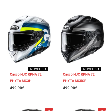
NOVEDAD
NOVEDAD
Casco HJC RPHA 72
Casco HJC RPHA 72
PHYTA MC3H
PHYTA MC5SF
499,90
€
499,90
€
El
El
El
El