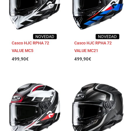
NOVEDAD
NOVEDAD
Casco HJC RPHA 72
Casco HJC RPHA 72
VALUE MC5
VALUE MC21
499,90
€
499,90
€