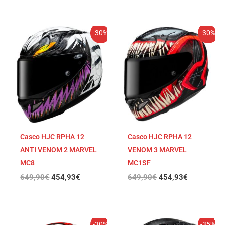
El
El
El
El
-30%
-30%
precio
precio
precio
precio
original
actual
original
actual
era:
es:
era:
es:
649,90€.
454,93€.
649,90€.
454,93€.
Casco HJC RPHA 12
Casco HJC RPHA 12
ANTI VENOM 2 MARVEL
VENOM 3 MARVEL
MC8
MC1SF
649,90
€
454,93
€
649,90
€
454,93
€
El
El
El
El
-30%
-35%