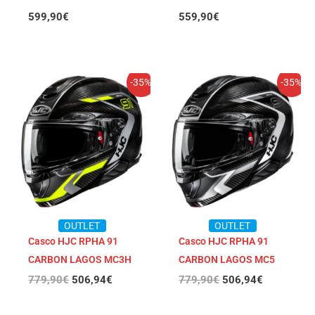
599,90
€
559,90
€
El
El
El
El
-35%
-35%
precio
precio
precio
precio
original
actual
original
actual
era:
es:
era:
es:
779,90€.
506,94€.
779,90€.
506,94€.
OUTLET
OUTLET
Casco HJC RPHA 91
Casco HJC RPHA 91
CARBON LAGOS MC3H
CARBON LAGOS MC5
779,90
€
506,94
€
779,90
€
506,94
€