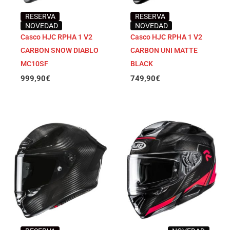
RESERVA
RESERVA
NOVEDAD
NOVEDAD
Casco HJC RPHA 1 V2
Casco HJC RPHA 1 V2
CARBON SNOW DIABLO
CARBON UNI MATTE
MC10SF
BLACK
999,90
€
749,90
€