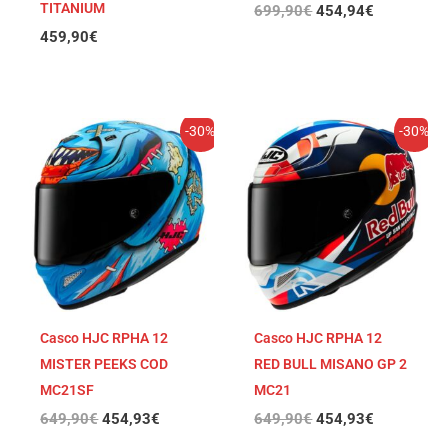
TITANIUM
699,90
€
454,94
€
459,90
€
El
El
El
El
-30%
-30%
precio
precio
precio
precio
original
actual
original
actual
era:
es:
era:
es:
649,90€.
454,93€.
649,90€.
454,93€.
Casco HJC RPHA 12
Casco HJC RPHA 12
MISTER PEEKS COD
RED BULL MISANO GP 2
MC21SF
MC21
649,90
€
454,93
€
649,90
€
454,93
€