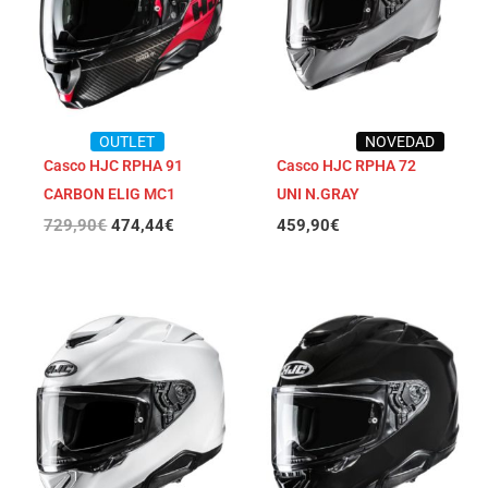
OUTLET
NOVEDAD
Casco HJC RPHA 91
Casco HJC RPHA 72
CARBON ELIG MC1
UNI N.GRAY
729,90
€
474,44
€
459,90
€