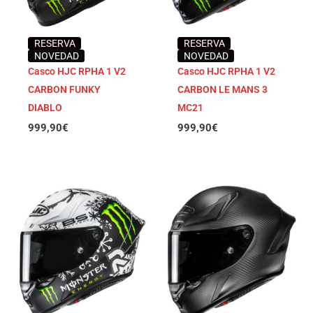
RESERVA
RESERVA
NOVEDAD
NOVEDAD
Casco HJC RPHA 1 V2
Casco HJC RPHA 1 V2
CARBON FUNKY
CARBON LE MANS 3
DIABLO
MC21
999,90
€
999,90
€