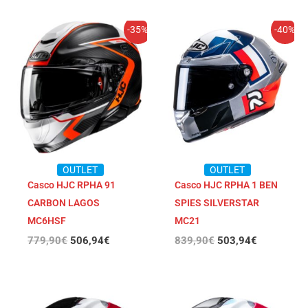
El
El
El
El
-35%
-40%
precio
precio
precio
precio
original
actual
original
actual
era:
es:
era:
es:
779,90€.
506,94€.
839,90€.
503,94€.
OUTLET
OUTLET
Casco HJC RPHA 91
Casco HJC RPHA 1 BEN
CARBON LAGOS
SPIES SILVERSTAR
MC6HSF
MC21
779,90
€
506,94
€
839,90
€
503,94
€