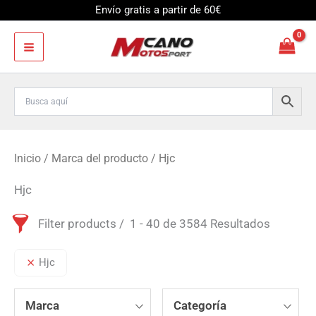
Ir
Envío gratis a partir de 60€
al
contenido
Inicio
/ Marca del producto / Hjc
Hjc
Filter products
1 - 40 de 3584 Resultados
Hjc
Marca
Categoría