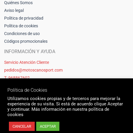
Quiénes Somos
Aviso legal
Política de privacidad
Política de cookies
Condiciones de uso
Códigos promocionales
INFORMACIÓN Y AYUDA
Servicio Atención Cliente
pedidos@motoscanosport.com
T: 968867602
Política de Cookies
Utilizamos cookies propias y de terceros para mejorar la
experiencia de su visita. Si está de acuerdo clique Aceptar
y continuar. Más información en nuestra política de
cookies
CANCELAR
ACEPTAR
© 2026 Motos Cano Sport | Sitio web creado y mantenido por Unika web