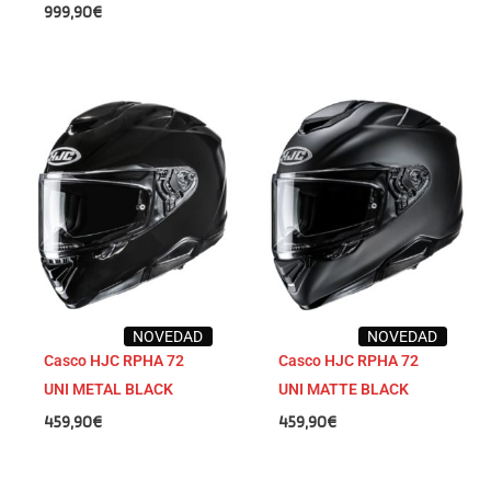
999,90
€
NOVEDAD
NOVEDAD
Casco HJC RPHA 72
Casco HJC RPHA 72
UNI METAL BLACK
UNI MATTE BLACK
459,90
€
459,90
€