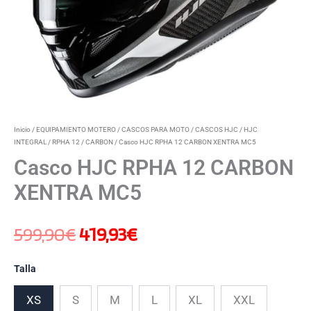
Inicio
/
EQUIPAMIENTO MOTERO
/
CASCOS PARA MOTO
/
CASCOS HJC
/
HJC
INTEGRAL
/
RPHA 12 / CARBON
/ Casco HJC RPHA 12 CARBON XENTRA MC5
Casco HJC RPHA 12 CARBON
XENTRA MC5
599,90
€
419,93
€
Talla
XS
S
M
L
XL
XXL