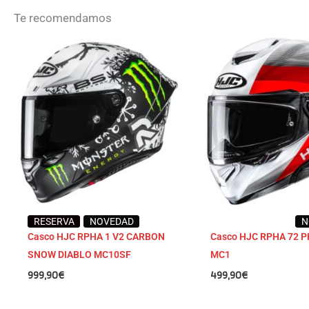
Te recomendamos
RESERVA
NOVEDAD
N
Casco HJC RPHA 1 V2 CARBON
Casco HJC RPHA 72 
SNOW DIABLO MC10SF
MC1
999,90
€
499,90
€