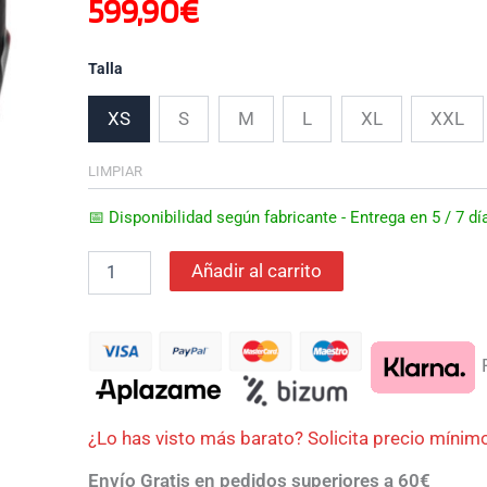
599,90
€
Talla
XS
S
M
L
XL
XXL
LIMPIAR
📅 Disponibilidad según fabricante - Entrega en 5 / 7 
Añadir al carrito
P
¿Lo has visto más barato? Solicita precio mínim
Envío Gratis en pedidos superiores a 60€