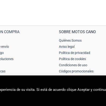
ÓN COMPRA
SOBRE MOTOS CANO
Quiénes Somos
 envío
Aviso legal
ago
Política de privacidad
oluciones
Política de cookies
Condiciones de uso
rcas
Códigos promocionales
periencia de su visita. Si está de acuerdo clique Aceptar y continu
2026 Motos Cano Sport | Sitio web creado y mantenido por Unika web & 