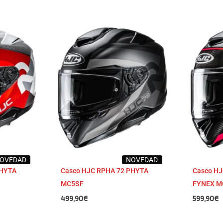
OVEDAD
NOVEDAD
PHYTA
Casco HJC RPHA 72 PHYTA
Casco H
MC5SF
FYNEX M
499,90
€
599,90
€