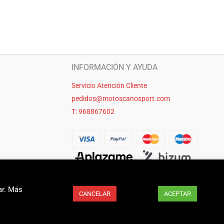
INFORMACIÓN Y AYUDA
Servicio Atención Cliente
pedidos@motoscanosport.com
T: 968867602
ar. Más
CANCELAR
ACEPTAR
seo