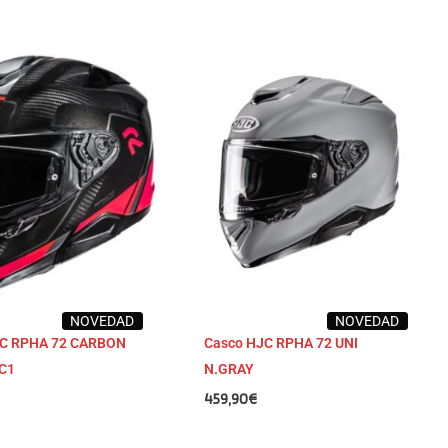
NOVEDAD
NOVEDAD
JC RPHA 72 CARBON
Casco HJC RPHA 72 UNI
C1
N.GRAY
459,90
€