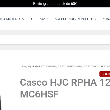
Envío gratis a partir de 60€
NTO MOTERO
OFF-ROAD
ACCESORIOS/REPUESTOS
ZON
Casco
Inicio
/
EQUIPAMIENTO MOTERO
/
CASCOS PARA MOTO
/
CASCOS HJC
/
HJC IN
HJC
CÓDI
RPHA
Casco HJC RPHA 1
12
CARBON
MC6HSF
XENTRA
MC6HSF
cantidad