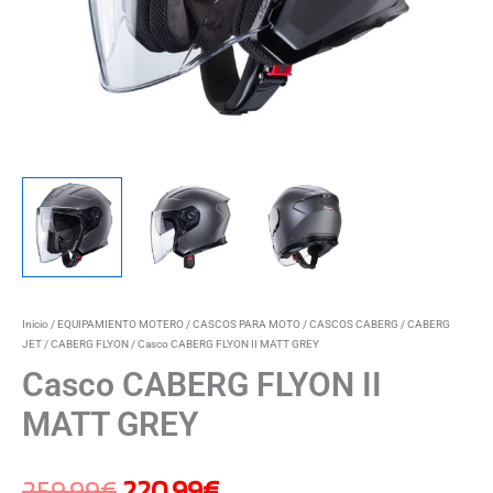
Inicio
/
EQUIPAMIENTO MOTERO
/
CASCOS PARA MOTO
/
CASCOS CABERG
/
CABERG
JET
/
CABERG FLYON
/ Casco CABERG FLYON II MATT GREY
Casco CABERG FLYON II
MATT GREY
259,99
€
220,99
€