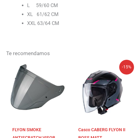
L 59/60 CM
XL 61/62 CM
XXL 63/64 CM
Te recomendamos
El
El
-15%
precio
precio
original
actual
era:
es:
289,99€.
246,49€.
FLYON SMOKE
Casco CABERG FLYON II
ANTISCRATCH VISOR
BOSS MATT