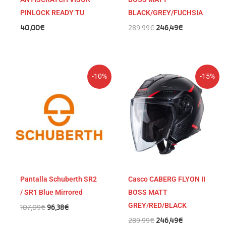
PINLOCK READY TU
BLACK/GREY/FUCHSIA
40,00
€
289,99
€
246,49
€
El
El
El
El
-10%
-15%
precio
precio
precio
precio
original
actual
original
actual
era:
es:
era:
es:
107,09€.
96,38€.
289,99€.
246,49€.
Pantalla Schuberth SR2
Casco CABERG FLYON II
/ SR1 Blue Mirrored
BOSS MATT
GREY/RED/BLACK
107,09
€
96,38
€
289,99
€
246,49
€