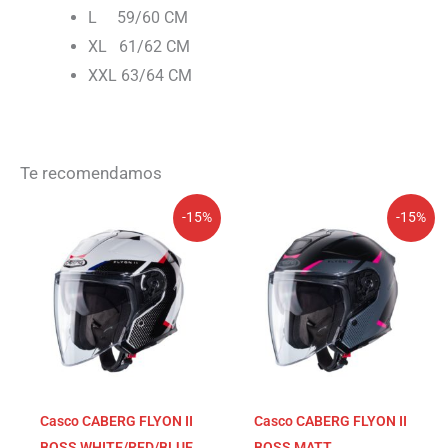
L 59/60 CM
XL 61/62 CM
XXL 63/64 CM
Te recomendamos
El
El
El
El
-15%
-15%
precio
precio
precio
precio
original
actual
original
actual
era:
es:
era:
es:
289,99€.
246,49€.
289,99€.
246,49€.
Casco CABERG FLYON II
Casco CABERG FLYON II
BOSS WHITE/RED/BLUE
BOSS MATT