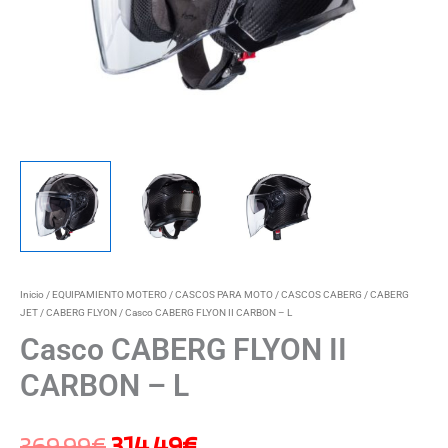
Inicio
/
EQUIPAMIENTO MOTERO
/
CASCOS PARA MOTO
/
CASCOS CABERG
/
CABERG
JET
/
CABERG FLYON
/ Casco CABERG FLYON II CARBON – L
Casco CABERG FLYON II
CARBON – L
369,99
€
314,49
€