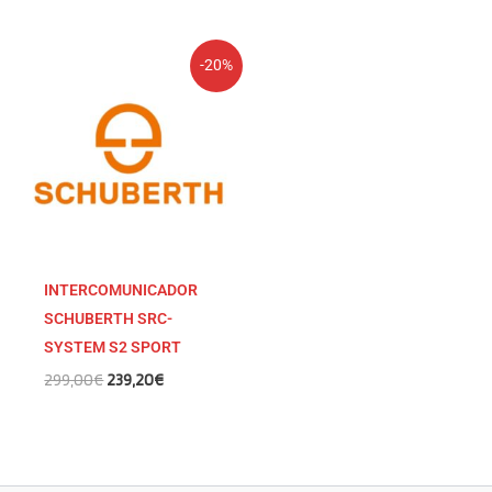
El
El
-20%
precio
precio
original
actual
era:
es:
299,00€.
239,20€.
INTERCOMUNICADOR
SCHUBERTH SRC-
SYSTEM S2 SPORT
299,00
€
239,20
€