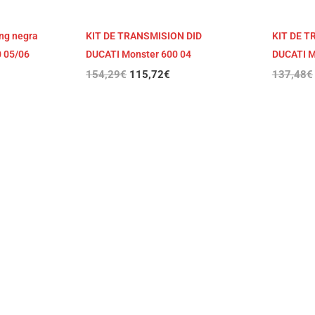
ing negra
KIT DE TRANSMISION DID
KIT DE T
0 05/06
DUCATI Monster 600 04
DUCATI M
154,29
€
115,72
€
137,48
€