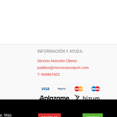
INFORMACIÓN Y AYUDA
Servicio Atención Cliente
pedidos@motoscanosport.com
T: 968867602
ar. Más