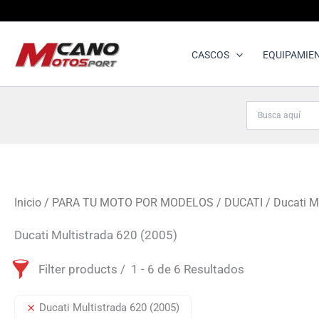
Ir
al
contenido
CASCOS
EQUIPAMIE
Inicio
/
PARA TU MOTO POR MODELOS
/
DUCATI
/ Ducati M
Ducati Multistrada 620 (2005)
Filter products
1 - 6 de 6 Resultados
Ducati Multistrada 620 (2005)