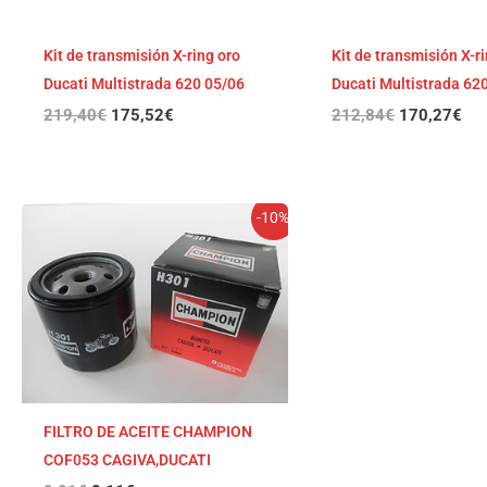
Kit de transmisión X-ring oro
Kit de transmisión X-r
Ducati Multistrada 620 05/06
Ducati Multistrada 62
219,40
€
175,52
€
212,84
€
170,27
€
El
El
-10%
precio
precio
original
actual
era:
es:
9,01€.
8,11€.
FILTRO DE ACEITE CHAMPION
COF053 CAGIVA,DUCATI