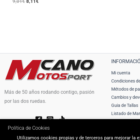
9,01
€
8,11
€
INFORMACI
Mi cuenta
Condiciones de
Métodos de p
Más de 50 años rodando contigo, pasión
Cambios y dev
por las dos ruedas.
Guia de Tallas
Listado de Ma
Política de Cookies
Utilizamos cookies propias y de terceros para mejorar la ex