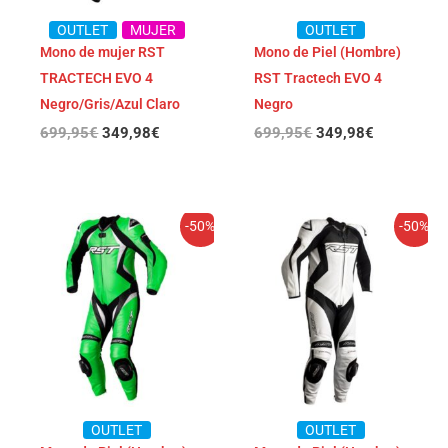
OUTLET
MUJER
OUTLET
Mono de mujer RST
Mono de Piel (Hombre)
TRACTECH EVO 4
RST Tractech EVO 4
Negro/Gris/Azul Claro
Negro
699,95
€
349,98
€
699,95
€
349,98
€
El
El
El
El
-50%
-50%
precio
precio
precio
precio
original
actual
original
actual
era:
es:
era:
es:
699,95€.
349,98€.
699,95€.
349,98€.
OUTLET
OUTLET