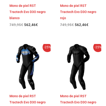
Mono de piel RST
Mono de piel RST
Tractech Evo D3O negro
Tractech Evo D3O negro
blanco
rojo
749,95
€
562,46
€
749,95
€
562,46
€
El
El
El
El
-25%
-25%
precio
precio
precio
precio
original
actual
original
actual
era:
es:
era:
es:
749,95€.
562,46€.
749,95€.
562,46€.
Mono de piel RST
Mono de piel RST
Tractech Evo D3O negro
Tractech Evo D3O negro