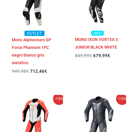
OUTLET
Niño
MONO IXON VORTEX 3
Mono Alpinestars GP
JUNIOR BLACK WHITE
Force Phantom 1PC
negro blanco gris
849,99
€
679,99
€
metálico
949,95
€
712,46
€
El
El
El
El
-15%
-15%
precio
precio
precio
precio
original
actual
original
actual
era:
es:
era:
es:
699,95€.
594,96€.
699,95€.
594,96€.