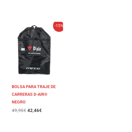
El
El
-15%
precio
precio
original
actual
era:
es:
49,95€.
42,46€.
BOLSA PARA TRAJE DE
CARRERAS D-AIR®
NEGRO
49,95
€
42,46
€