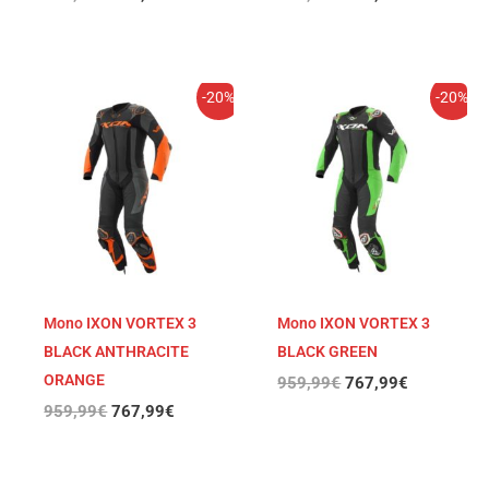
El
El
El
El
-20%
-20%
precio
precio
precio
precio
original
actual
original
actual
era:
es:
era:
es:
959,99€.
767,99€.
959,99€.
767,99€.
Mono IXON VORTEX 3
Mono IXON VORTEX 3
BLACK ANTHRACITE
BLACK GREEN
ORANGE
959,99
€
767,99
€
959,99
€
767,99
€