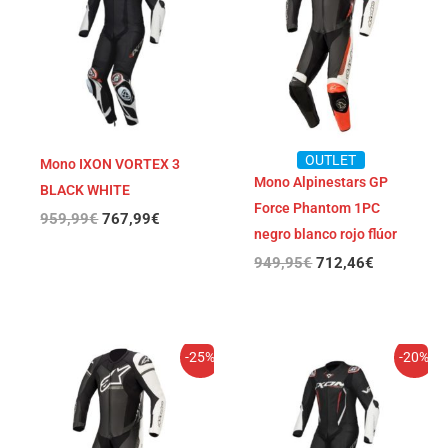
era:
es:
era:
es:
959,99€.
767,99€.
949,95€.
712,46€.
OUTLET
Mono IXON VORTEX 3
Mono Alpinestars GP
BLACK WHITE
Force Phantom 1PC
959,99
€
767,99
€
negro blanco rojo flúor
949,95
€
712,46
€
El
El
El
El
-25%
-20%
precio
precio
precio
precio
original
actual
original
actual
era:
es:
era:
es:
949,95€.
712,46€.
849,99€.
679,99€.