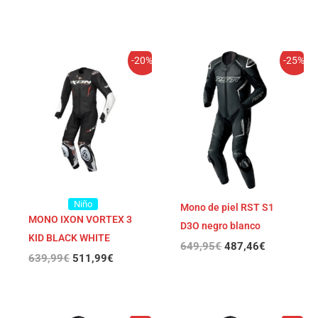
El
El
El
El
-20%
-25%
precio
precio
precio
precio
original
actual
original
actual
era:
es:
era:
es:
639,99€.
511,99€.
649,95€.
487,46€.
Niño
Mono de piel RST S1
MONO IXON VORTEX 3
D3O negro blanco
KID BLACK WHITE
649,95
€
487,46
€
639,99
€
511,99
€