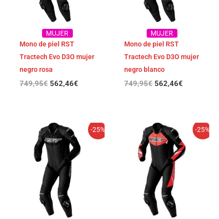
MUJER
MUJER
Mono de piel RST
Mono de piel RST
Tractech Evo D3O mujer
Tractech Evo D3O mujer
negro rosa
negro blanco
749,95
€
562,46
€
749,95
€
562,46
€
El
El
El
El
-25%
-25%
precio
precio
precio
precio
original
actual
original
actual
era:
es:
era:
es:
749,95€.
562,46€.
749,95€.
562,46€.