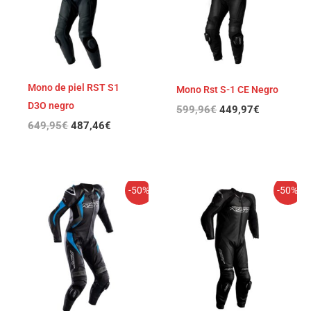
Mono de piel RST S1
Mono Rst S-1 CE Negro
D3O negro
599,96
€
449,97
€
649,95
€
487,46
€
El
El
El
El
-50%
-50%
precio
precio
precio
precio
original
actual
original
actual
era:
es:
era:
es:
699,95€.
349,98€.
699,95€.
349,98€.