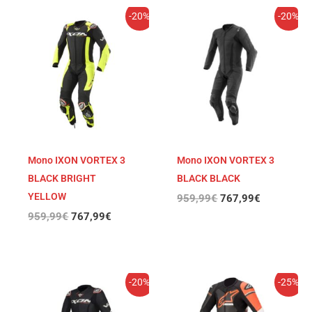
El
El
El
El
-20%
-20%
precio
precio
precio
precio
original
actual
original
actual
era:
es:
era:
es:
959,99€.
767,99€.
959,99€.
767,99€.
Mono IXON VORTEX 3
Mono IXON VORTEX 3
BLACK BRIGHT
BLACK BLACK
YELLOW
959,99
€
767,99
€
959,99
€
767,99
€
El
El
El
El
-20%
-25%
precio
precio
precio
precio
original
actual
original
actual