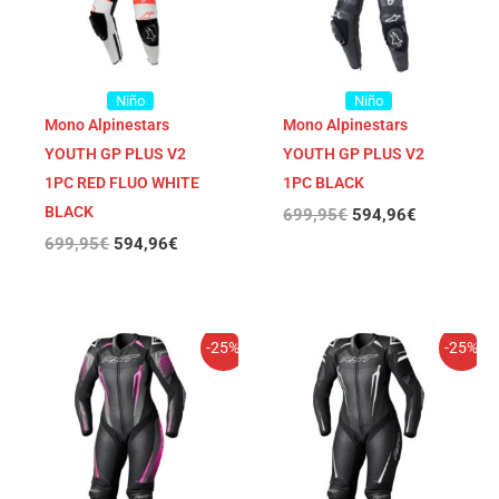
Niño
Niño
Mono Alpinestars
Mono Alpinestars
YOUTH GP PLUS V2
YOUTH GP PLUS V2
1PC RED FLUO WHITE
1PC BLACK
BLACK
699,95
€
594,96
€
699,95
€
594,96
€
El
El
El
El
-25%
-25%
precio
precio
precio
precio
original
actual
original
actual
era:
es:
era:
es:
749,95€.
562,46€.
749,95€.
562,46€.