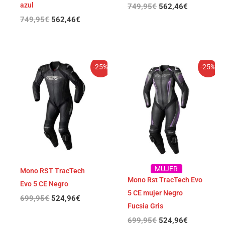
azul
749,95
€
562,46
€
749,95
€
562,46
€
El
El
El
El
-25%
-25%
precio
precio
precio
precio
original
actual
original
actual
era:
es:
era:
es:
699,95€.
524,96€.
699,95€.
524,96€.
MUJER
Mono RST TracTech
Mono Rst TracTech Evo
Evo 5 CE Negro
5 CE mujer Negro
699,95
€
524,96
€
Fucsia Gris
699,95
€
524,96
€