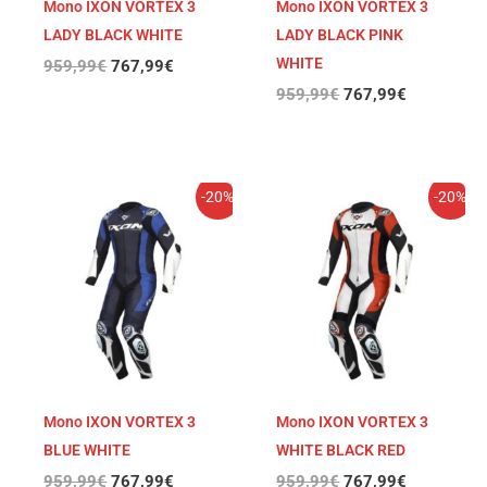
Mono IXON VORTEX 3
Mono IXON VORTEX 3
LADY BLACK WHITE
LADY BLACK PINK
WHITE
959,99
€
767,99
€
959,99
€
767,99
€
El
El
El
El
-20%
-20%
precio
precio
precio
precio
original
actual
original
actual
era:
es:
era:
es:
959,99€.
767,99€.
959,99€.
767,99€.
Mono IXON VORTEX 3
Mono IXON VORTEX 3
BLUE WHITE
WHITE BLACK RED
959,99
€
767,99
€
959,99
€
767,99
€