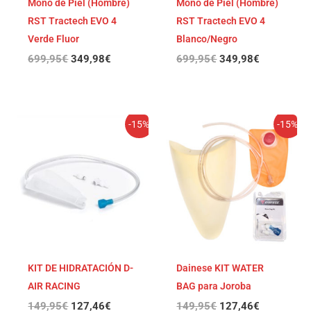
Mono de Piel (Hombre)
Mono de Piel (Hombre)
RST Tractech EVO 4
RST Tractech EVO 4
Verde Fluor
Blanco/Negro
699,95
€
349,98
€
699,95
€
349,98
€
El
El
El
El
-15%
-15%
precio
precio
precio
precio
original
actual
original
actual
era:
es:
era:
es:
149,95€.
127,46€.
149,95€.
127,46€.
KIT DE HIDRATACIÓN D-
Dainese KIT WATER
AIR RACING
BAG para Joroba
149,95
€
127,46
€
149,95
€
127,46
€