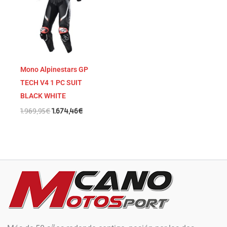
1.969,95€.
1.674,46€.
Mono Alpinestars GP
TECH V4 1 PC SUIT
BLACK WHITE
1.969,95
€
1.674,46
€