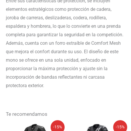
Entre sus características de protección, se incluyen
elementos estratégicos como protección de cadera,
joroba de carreras, deslizaderas, codera, rodillera,
espaldera y hombrera, lo que lo convierte en una prenda
completa para garantizar la seguridad en la competición.
Además, cuenta con un forro extraíble de Comfort Mesh
que mejora el confort durante su uso. El diseño de este
mono se ofrece en una sola unidad, enfocado en
proporcionar la máxima protección y ajuste sin la
incorporación de bandas reflectantes ni carcasa
protectora exterior.
Te recomendamos
El
El
El
El
-15%
-15%
precio
precio
precio
precio