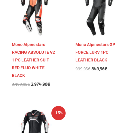
3.499,95€.
2.974,96€.
999,95€.
849,96€.
Mono Alpinestars
Mono Alpinestars GP
RACING ABSOLUTE V2
FORCE LURV 1PC
1 PC LEATHER SUIT
LEATHER BLACK
RED FLUO WHITE
999,95
€
849,96
€
BLACK
3.499,95
€
2.974,96
€
El
El
-15%
precio
precio
original
actual
era:
es: