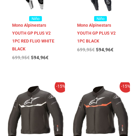
Niño
Niño
Mono Alpinestars
Mono Alpinestars
YOUTH GP PLUS V2
YOUTH GP PLUS V2
1PC RED FLUO WHITE
1PC BLACK
BLACK
699,95
€
594,96
€
699,95
€
594,96
€
El
El
El
El
-15%
-15%
precio
precio
precio
precio
original
actual
original
actual
era:
es:
era:
es:
189,95€.
161,46€.
189,95€.
161,46€.