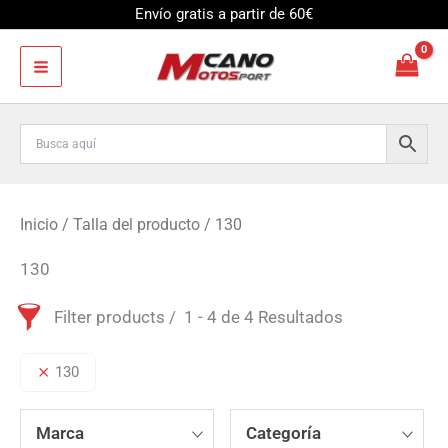
Ir
Envío gratis a partir de 60€
al
contenido
Inicio
/ Talla del producto / 130
130
Filter products
1 - 4 de 4 Resultados
130
Marca
Categoría