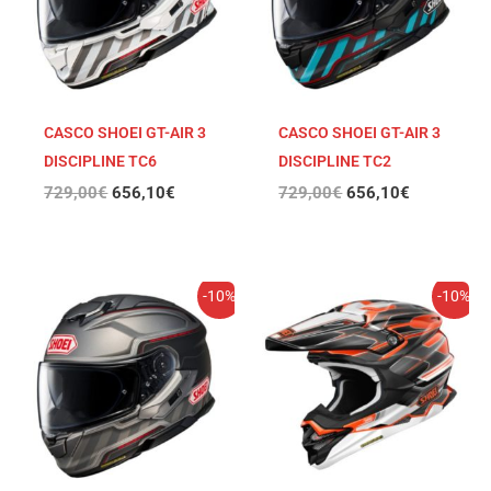
CASCO SHOEI GT-AIR 3
CASCO SHOEI GT-AIR 3
DISCIPLINE TC6
DISCIPLINE TC2
729,00
€
656,10
€
729,00
€
656,10
€
El
El
El
El
-10%
-10%
precio
precio
precio
precio
original
actual
original
actual
era:
es:
era:
es:
729,00€.
656,10€.
699,00€.
629,10€.