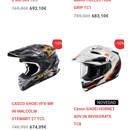
3 SATORI TC5
MM93 COLLECTION
GRIP TC1
769,00
€
692,10
€
759,00
€
683,10
€
El
El
El
El
-10%
-10%
precio
precio
precio
precio
original
actual
original
actual
era:
es:
era:
es:
748,99€.
674,09€.
729,00€.
656,10€.
NOVEDAD
CASCO SHOEI VFX-WR
Casco SHOEI HORNET
06 MALCOLM
ADV 06 INVIGORATE
STEWART 27 TC5
TC8
748,99
€
674,09
€