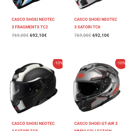
CASCO SHOEI NEOTEC
CASCO SHOEI NEOTEC
3 FRAGMENTS TC2
3 SATORI TC6
769,00
€
692,10
€
769,00
€
692,10
€
El
El
El
El
-10%
-10%
precio
precio
precio
precio
original
actual
original
actual
era:
es:
era:
es:
769,00€.
692,10€.
759,00€.
683,10€.
CASCO SHOEI NEOTEC
CASCO SHOEI GT-AIR 3