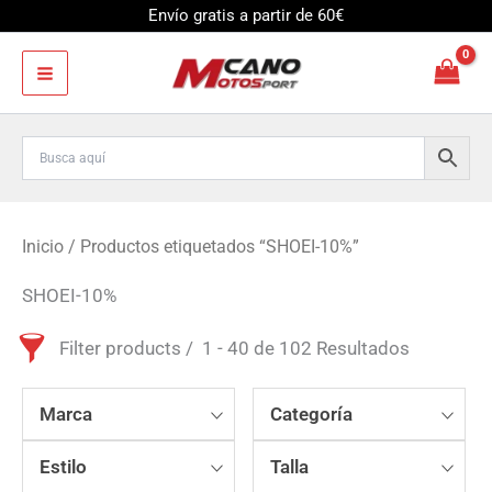
Ir
Envío gratis a partir de 60€
al
contenido
Inicio
/ Productos etiquetados “SHOEI-10%”
SHOEI-10%
Filter products
1 - 40 de 102 Resultados
Marca
Categoría
Estilo
Talla