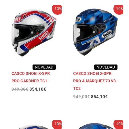
El
El
El
El
-10%
-10%
precio
precio
precio
precio
original
actual
original
actual
era:
es:
era:
es:
949,00€.
854,10€.
949,00€.
854,10€.
NOVEDAD
NOVEDAD
CASCO SHOEI X-SPR
CASCO SHOEI X-SPR
PRO GARDNER TC1
PRO A.MARQUEZ 73 V3
TC2
949,00
€
854,10
€
949,00
€
854,10
€
El
El
El
El
-10%
-10%
precio
precio
precio
precio