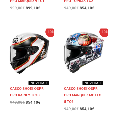
PRO MARQUEZ 9 TC1
PRO TOPRAK TC2
999,00
€
899,10
€
949,00
€
854,10
€
El
El
El
El
-10%
-10%
precio
precio
precio
precio
original
actual
original
actual
era:
es:
era:
es:
949,00€.
854,10€.
949,00€.
854,10€.
NOVEDAD
NOVEDAD
CASCO SHOEI X-SPR
CASCO SHOEI X-SPR
PRO RAINEY TC10
PRO MARQUEZ MOTEGI
5 TC6
949,00
€
854,10
€
949,00
€
854,10
€