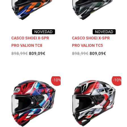
NOVEDAD
NOVEDAD
CASCO SHOEI X-SPR
CASCO SHOEI X-SPR
PRO VALION TC8
PRO VALION TC5
898,99
€
809,09
€
898,99
€
809,09
€
El
El
El
El
-10%
-10%
precio
precio
precio
precio
original
actual
original
actual
era:
es:
era:
es:
898,99€.
809,09€.
898,99€.
809,09€.