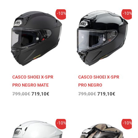
El
El
El
El
-10%
-10%
precio
precio
precio
precio
original
actual
original
actual
era:
es:
era:
es:
799,00€.
719,10€.
799,00€.
719,10€.
CASCO SHOEI X-SPR
CASCO SHOEI X-SPR
PRO NEGRO MATE
PRO NEGRO
799,00
€
719,10
€
799,00
€
719,10
€
El
El
El
El
-10%
-10%
precio
precio
precio
precio
original
actual
original
actual