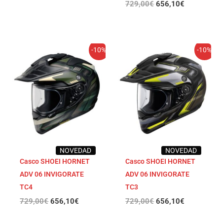
729,00
€
656,10
€
El
El
El
El
-10%
-10%
precio
precio
precio
precio
original
actual
original
actual
era:
es:
era:
es:
729,00€.
656,10€.
729,00€.
656,10€.
NOVEDAD
NOVEDAD
Casco SHOEI HORNET
Casco SHOEI HORNET
ADV 06 INVIGORATE
ADV 06 INVIGORATE
TC4
TC3
729,00
€
656,10
€
729,00
€
656,10
€