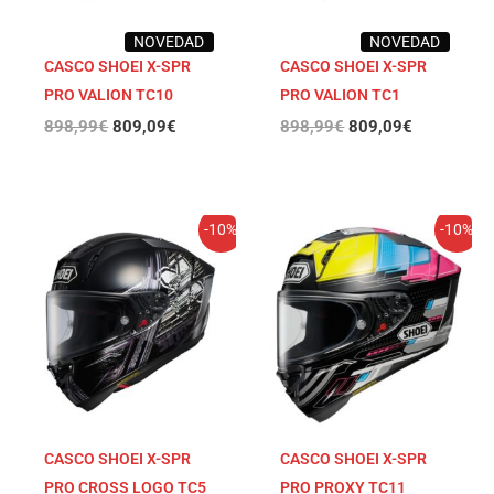
NOVEDAD
NOVEDAD
CASCO SHOEI X-SPR
CASCO SHOEI X-SPR
PRO VALION TC10
PRO VALION TC1
898,99
€
809,09
€
898,99
€
809,09
€
El
El
El
El
-10%
-10%
precio
precio
precio
precio
original
actual
original
actual
era:
es:
era:
es:
898,99€.
809,09€.
898,99€.
809,09€.
CASCO SHOEI X-SPR
CASCO SHOEI X-SPR
PRO CROSS LOGO TC5
PRO PROXY TC11