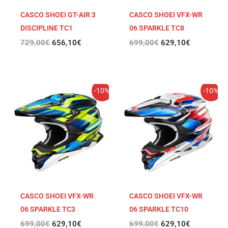
CASCO SHOEI GT-AIR 3
CASCO SHOEI VFX-WR
DISCIPLINE TC1
06 SPARKLE TC8
729,00
€
656,10
€
699,00
€
629,10
€
El
El
El
El
-10%
-10%
precio
precio
precio
precio
original
actual
original
actual
era:
es:
era:
es:
699,00€.
629,10€.
699,00€.
629,10€.
CASCO SHOEI VFX-WR
CASCO SHOEI VFX-WR
06 SPARKLE TC3
06 SPARKLE TC10
699,00
€
629,10
€
699,00
€
629,10
€