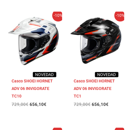
El
El
El
El
-10%
-10%
precio
precio
precio
precio
original
actual
original
actual
era:
es:
era:
es:
729,00€.
656,10€.
729,00€.
656,10€.
NOVEDAD
NOVEDAD
Casco SHOEI HORNET
Casco SHOEI HORNET
ADV 06 INVIGORATE
ADV 06 INVIGORATE
TC10
TC1
729,00
€
656,10
€
729,00
€
656,10
€