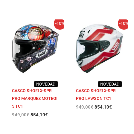
El
El
El
El
-10%
-10%
precio
precio
precio
precio
original
actual
original
actual
era:
es:
era:
es:
949,00€.
854,10€.
949,00€.
854,10€.
NOVEDAD
NOVEDAD
CASCO SHOEI X-SPR
CASCO SHOEI X-SPR
PRO MARQUEZ MOTEGI
PRO LAWSON TC1
5 TC1
949,00
€
854,10
€
949,00
€
854,10
€