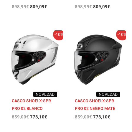
898,99
€
809,09
€
898,99
€
809,09
€
El
El
El
El
-10%
-10%
precio
precio
precio
precio
original
actual
original
actual
era:
es:
era:
es:
859,00€.
773,10€.
859,00€.
773,10€.
NOVEDAD
NOVEDAD
CASCO SHOEI X-SPR
CASCO SHOEI X-SPR
PRO 02 BLANCO
PRO 02 NEGRO MATE
859,00
€
773,10
€
859,00
€
773,10
€