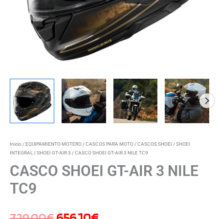
Inicio
/
EQUIPAMIENTO MOTERO
/
CASCOS PARA MOTO
/
CASCOS SHOEI
/
SHOEI
INTEGRAL
/
SHOEI GT-AIR 3
/ CASCO SHOEI GT-AIR 3 NILE TC9
CASCO SHOEI GT-AIR 3 NILE
TC9
729,00
€
656,10
€