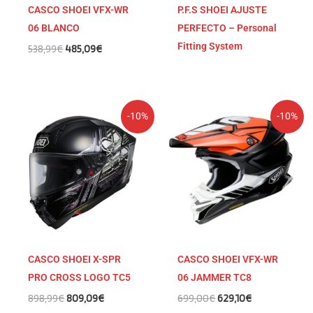
CASCO SHOEI VFX-WR
P.F.S SHOEI AJUSTE
06 BLANCO
PERFECTO – Personal
Fitting System
538,99
€
485,09
€
El
El
El
El
-10%
-10%
precio
precio
precio
precio
original
actual
original
actual
era:
es:
era:
es:
898,99€.
809,09€.
699,00€.
629,10€.
CASCO SHOEI X-SPR
CASCO SHOEI VFX-WR
PRO CROSS LOGO TC5
06 JAMMER TC8
898,99
€
809,09
€
699,00
€
629,10
€