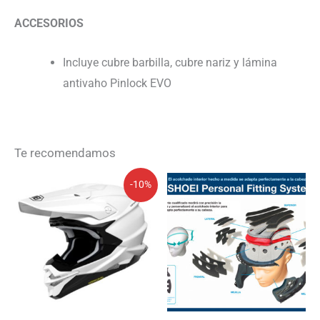
ACCESORIOS
Incluye cubre barbilla, cubre nariz y lámina
antivaho Pinlock EVO
Te recomendamos
El
El
-10%
precio
precio
original
actual
era:
es:
538,99€.
485,09€.