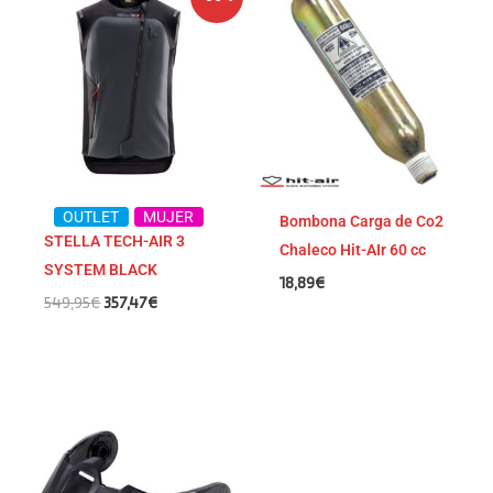
precio
precio
original
actual
era:
es:
549,95€.
357,47€.
OUTLET
MUJER
Bombona Carga de Co2
STELLA TECH-AIR 3
Chaleco Hit-AIr 60 cc
SYSTEM BLACK
18,89
€
549,95
€
357,47
€