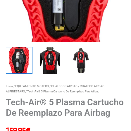
Inicio
/
EQUIPAMIENTO MOTERO
/
CHALECOS AIRBAG
/
CHALECO AIRBAG
ALPINESTARS
/ Tech-Air® 5 Plasma Cartucho De Reemplazo Para Airbag
Tech-Air® 5 Plasma Cartucho
De Reemplazo Para Airbag
159,95
€