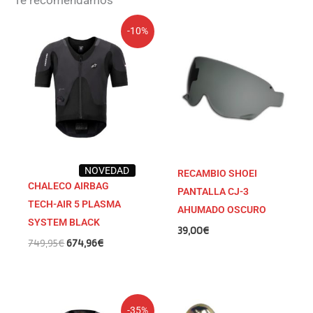
El
El
-10%
precio
precio
original
actual
era:
es:
749,95€.
674,96€.
NOVEDAD
RECAMBIO SHOEI
CHALECO AIRBAG
PANTALLA CJ-3
TECH-AIR 5 PLASMA
AHUMADO OSCURO
SYSTEM BLACK
39,00
€
749,95
€
674,96
€
El
El
-35%