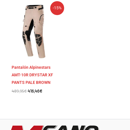
El
El
-15%
precio
precio
original
actual
era:
es:
489,95€.
416,46€.
Pantalón Alpinestars
AMT-10R DRYSTAR XF
PANTS PALE BROWN
489,95
€
416,46
€