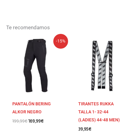
Te recomendamos
El
El
-15%
precio
precio
original
actual
era:
es:
199,99€.
169,99€.
PANTALÓN BERING
TIRANTES RUKKA
ALKOR NEGRO
TALLA 1- 32-44
(LADIES) 44-48 MEN)
199,99
€
169,99
€
39,95
€