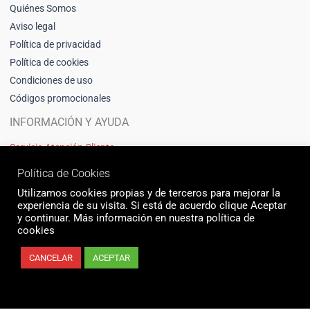
Quiénes Somos
Aviso legal
Política de privacidad
Política de cookies
Condiciones de uso
Códigos promocionales
INFORMACIÓN Y AYUDA
Servicio Atención Cliente
pedidos@motoscanosport.com
Política de Cookies
T: 968867602
Utilizamos cookies propias y de terceros para mejorar la
experiencia de su visita. Si está de acuerdo clique Aceptar
y continuar. Más información en nuestra política de
cookies
CANCELAR
ACEPTAR
© 2026 Motos Cano Sport | Sitio web creado y mantenido por Unika web