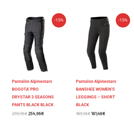
El
El
El
El
-15%
-15%
precio
precio
precio
precio
original
actual
original
actual
era:
es:
era:
es:
299,95€.
254,96€.
189,95€.
161,46€.
Pantalón Alpinestars
Pantalon Alpinestars
BOGOTA’ PRO
BANSHEE WOMEN’S
DRYSTAR 3 SEASONS
LEGGINGS – SHORT
PANTS BLACK BLACK
BLACK
299,95
€
254,96
€
189,95
€
161,46
€