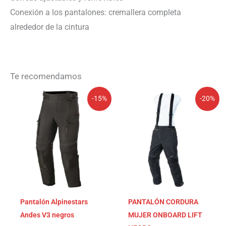
Conexión a los pantalones: cremallera completa
alrededor de la cintura
Te recomendamos
El
El
El
El
-15%
-20%
precio
precio
precio
precio
original
actual
original
actual
era:
es:
era:
es:
239,95€.
203,96€.
137,49€.
109,99€.
Pantalón Alpinestars
PANTALÓN CORDURA
Andes V3 negros
MUJER ONBOARD LIFT