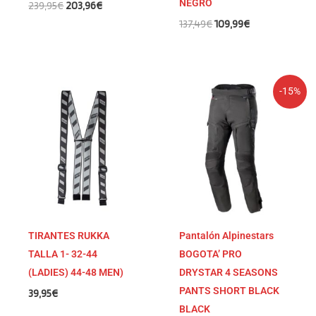
NEGRO
239,95
€
203,96
€
137,49
€
109,99
€
El
El
-15%
precio
precio
original
actual
era:
es:
319,95€.
271,96€.
TIRANTES RUKKA
Pantalón Alpinestars
TALLA 1- 32-44
BOGOTA’ PRO
(LADIES) 44-48 MEN)
DRYSTAR 4 SEASONS
PANTS SHORT BLACK
39,95
€
BLACK