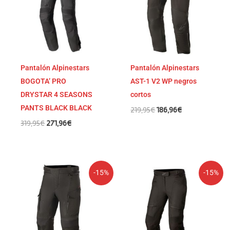
Pantalón Alpinestars
Pantalón Alpinestars
BOGOTA’ PRO
AST-1 V2 WP negros
DRYSTAR 4 SEASONS
cortos
PANTS BLACK BLACK
219,95
€
186,96
€
319,95
€
271,96
€
El
El
El
El
-15%
-15%
precio
precio
precio
precio
original
actual
original
actual
era:
es:
era:
es:
239,95€.
203,96€.
264,95€.
225,21€.