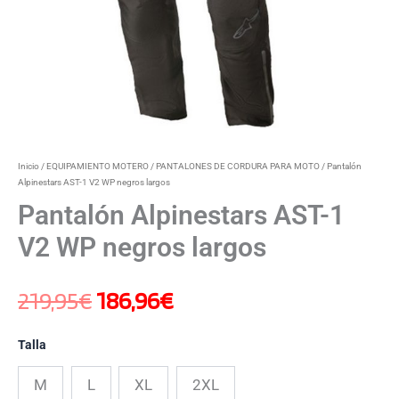
Inicio
/
EQUIPAMIENTO MOTERO
/
PANTALONES DE CORDURA PARA MOTO
/ Pantalón
Alpinestars AST-1 V2 WP negros largos
Pantalón Alpinestars AST-1
V2 WP negros largos
219,95
€
186,96
€
Talla
M
L
XL
2XL