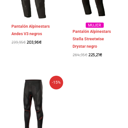
MUJER
Pantalón Alpinestars
Pantalón Alpinestars
Andes V3 negros
Stella Streetwise
239,95
€
203,96
€
Drystar negro
264,95
€
225,21
€
El
El
-15%
precio
precio
original
actual
era:
es:
69,95€.
59,46€.