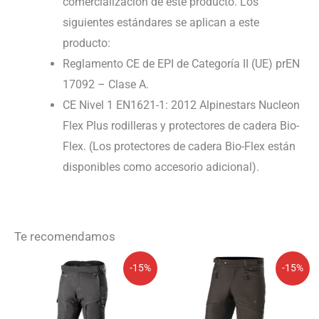
comercialización de este producto. Los
siguientes estándares se aplican a este
producto:
Reglamento CE de EPI de Categoría II (UE) prEN
17092 – Clase A.
CE Nivel 1 EN1621-1: 2012 Alpinestars Nucleon
Flex Plus rodilleras y protectores de cadera Bio-
Flex. (Los protectores de cadera Bio-Flex están
disponibles como accesorio adicional).
Te recomendamos
El
El
El
El
-15%
-15%
precio
precio
precio
precio
original
actual
original
actual
era:
es:
era:
es:
319,95€.
271,96€.
219,95€.
186,96€.