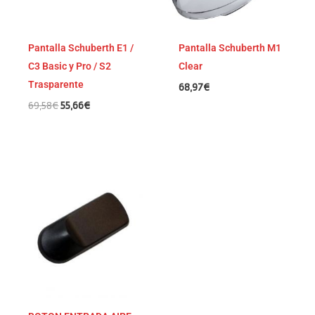
Pantalla Schuberth E1 /
Pantalla Schuberth M1
C3 Basic y Pro / S2
Clear
Trasparente
68,97
€
69,58
€
55,66
€