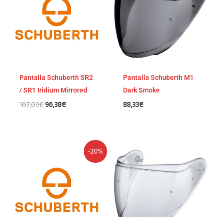
era:
es:
107,09€.
96,38€.
Pantalla Schuberth SR2
Pantalla Schuberth M1
/ SR1 Iridium Mirrored
Dark Smoke
107,09
€
96,38
€
88,33
€
El
El
-20%
precio
precio
original
actual
era:
es:
69,58€.
55,66€.