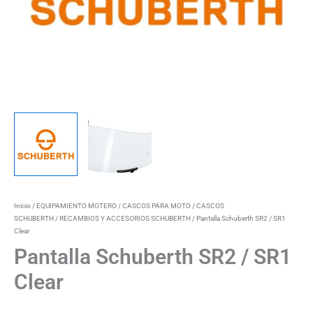
Inicio
/
EQUIPAMIENTO MOTERO
/
CASCOS PARA MOTO
/
CASCOS
SCHUBERTH
/
RECAMBIOS Y ACCESORIOS SCHUBERTH
/ Pantalla Schuberth SR2 / SR1
Clear
Pantalla Schuberth SR2 / SR1
Clear