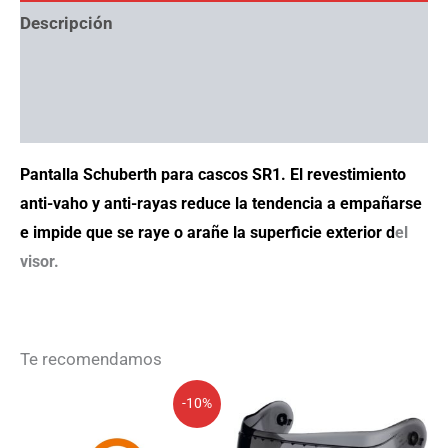
Descripción
Información adicional
Ayuda con tallas
Pantalla Schuberth para cascos SR1. El revestimiento
anti-vaho y anti-rayas reduce la tendencia a empañarse
e impide que se raye o arañe la superficie exterior d
el
visor.
Te recomendamos
El
El
-10%
precio
precio
original
actual