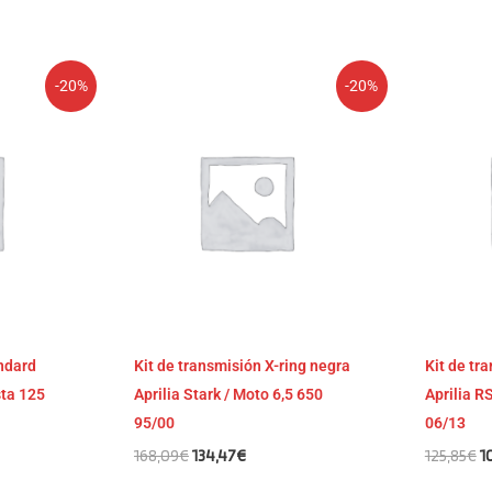
El
El
El
-20%
-20%
precio
precio
p
original
actual
or
era:
es:
er
168,09€.
134,47€.
1
andard
Kit de transmisión X-ring negra
Kit de tr
sta 125
Aprilia Stark / Moto 6,5 650
Aprilia R
95/00
06/13
168,09
€
134,47
€
125,85
€
1