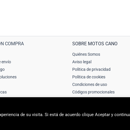
ÓN COMPRA
SOBRE MOTOS CANO
Quiénes Somos
 envío
Aviso legal
ago
Política de privacidad
oluciones
Política de cookies
Condiciones de uso
rcas
Códigos promocionales
periencia de su visita. Si está de acuerdo clique Aceptar y continu
2026 Motos Cano Sport | Sitio web creado y mantenido por Unika web & 