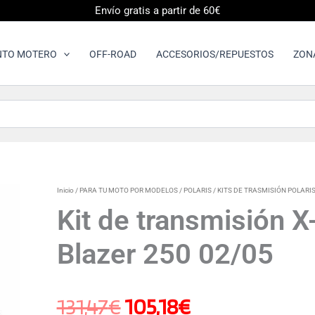
Envío gratis a partir de 60€
NTO MOTERO
OFF-ROAD
ACCESORIOS/REPUESTOS
ZON
Kit
Inicio
/
PARA TU MOTO POR MODELOS
/
POLARIS
/
KITS DE TRASMISIÓN POLARI
El
El
de
Kit de transmisión X-
transmisión
X-
precio
precio
Blazer 250 02/05
ring
negra
Polaris
original
actual
Trail
131,47
€
105,18
€
Blazer