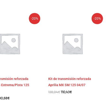
El
El
El
-20%
-20%
recio
precio
precio
precio
iginal
actual
original
actual
a:
es:
era:
es:
25,85€.
100,68€.
138,04€.
110,43€.
ansmisión reforzada
Kit de transmisión reforzada
S Extrema/Pista 125
Aprilia MX SM 125 04/07
138,04
€
110,43
€
00,68
€