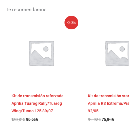
Te recomendamos
El
El
El
El
-20%
precio
precio
precio
precio
original
actual
original
actual
era:
es:
era:
es:
120,81€.
96,65€.
94,92€.
75,94€.
Kit de transmisión reforzada
Kit de transmisión st
Aprilia Tuareg Rally/Tuareg
Aprilia RS Extrema/Pi
Wing/Tuono 125 89/07
92/05
120,81
€
96,65
€
94,92
€
75,94
€