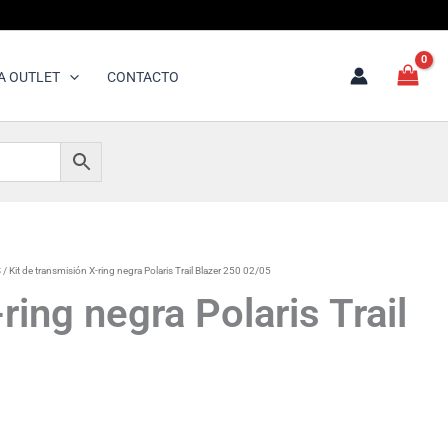
A OUTLET
CONTACTO
S
/ Kit de transmisión X-ring negra Polaris Trail Blazer 250 02/05
ring negra Polaris Trail