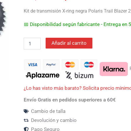
250
era:
es:
02/05
Kit de transmisión X-ring negra Polaris Trail Blazer
cantidad
131,47€.
105,18€.
📅 Disponibilidad según fabricante - Entrega en
Añadir al carrito
P
¿Lo has visto más barato? Solicita precio mínim
Envío Gratis en pedidos superiores a 60€
Cambio de talla
Devolución y cambio
Pago Seguro