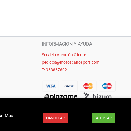
INFORMACIÓN Y AYUDA
Servicio Atención Cliente
pedidos@motoscanosport.com
T: 968867602
ar. Más
CANCELAR
ACEPTAR
seo