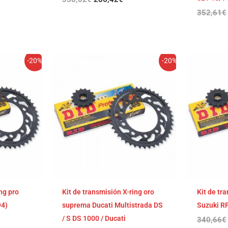
352,61
€
El
El
-20%
-20%
cio
precio
precio
ual
original
actual
era:
es:
,36€.
343,04€.
274,43€.
ng pro
Kit de transmisión X-ring oro
Kit de tr
94)
suprema Ducati Multistrada DS
Suzuki R
/ S DS 1000 / Ducati
340,66
€