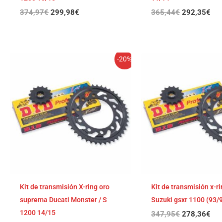
374,97
€
299,98
€
365,44
€
292,35
€
El
El
El
El
-20%
precio
precio
precio
pre
original
actual
original
act
era:
es:
era:
es:
349,42€.
279,54€.
347,95€.
278
Kit de transmisión X-ring oro
Kit de transmisión x-ri
suprema Ducati Monster / S
Suzuki gsxr 1100 (93/
1200 14/15
347,95
€
278,36
€