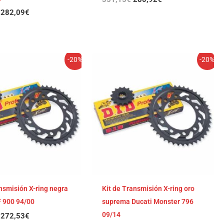
282,09
€
El
El
El
El
-20%
-20%
precio
precio
precio
precio
original
actual
original
actual
era:
es:
era:
es:
340,66€.
272,53€.
339,80€.
271,84€.
ansmisión X-ring negra
Kit de Transmisión X-ring oro
F 900 94/00
suprema Ducati Monster 796
09/14
272,53
€