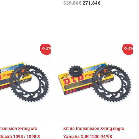
339,80
€
271,84
€
El
El
El
El
-20%
-20%
precio
precio
precio
precio
original
actual
original
actual
era:
es:
era:
es:
333,39€.
266,71€.
330,32€.
264,26€.
ansmisión X-ring oro
Kit de transmisión X-ring negra
ucati 1098 / 1098 S
Yamaha XJR 1200 94/98