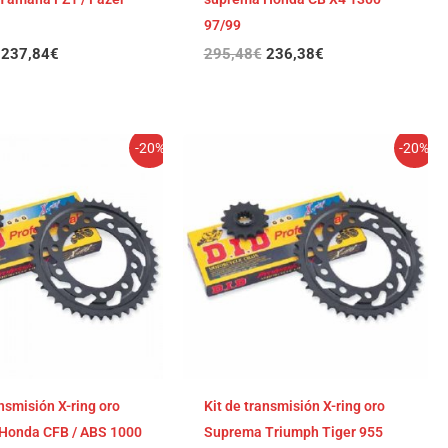
97/99
237,84
€
295,48
€
236,38
€
El
El
El
El
-20%
-20%
precio
precio
precio
precio
original
actual
original
actual
era:
es:
era:
es:
291,91€.
233,53€.
291,36€.
233,09€.
ansmisión X-ring oro
Kit de transmisión X-ring oro
Honda CFB / ABS 1000
Suprema Triumph Tiger 955