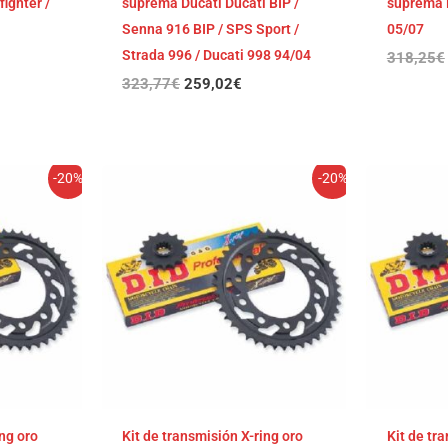
ighter /
suprema Ducati Ducati BIP /
suprema 
Senna 916 BIP / SPS Sport /
05/07
Strada 996 / Ducati 998 94/04
318,25
€
323,77
€
259,02
€
El
El
-20%
-20%
cio
precio
precio
ual
original
actual
era:
es:
,39€.
301,79€.
241,43€.
ing oro
Kit de transmisión X-ring oro
Kit de tr