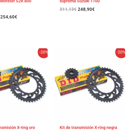
Monster S2R 800
suprema Suzuki 1100
311,13
€
248,90
€
254,60
€
El
El
El
El
-20%
-20%
precio
precio
precio
precio
original
actual
original
actual
era:
es:
era:
es:
300,73€.
240,58€.
300,27€.
240,22€.
ansmisión X-ring oro
Kit de transmisión X-ring negra