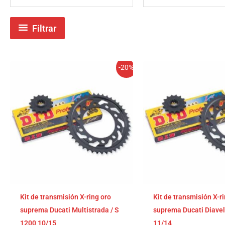
Filtrar
El
El
El
El
-20%
precio
precio
precio
pre
original
actual
original
act
era:
es:
era:
es:
374,97€.
299,98€.
365,44€.
292
Kit de transmisión X-ring oro
Kit de transmisión X-r
suprema Ducati Multistrada / S
suprema Ducati Diave
1200 10/15
11/14