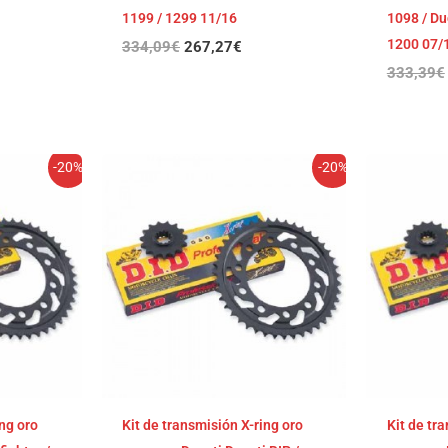
1199 / 1299 11/16
1098 / Duc
1200 07/
334,09
€
267,27
€
333,39
€
El
El
-20%
-20%
cio
precio
precio
ual
original
actual
era:
es:
,62€.
323,77€.
259,02€.
ing oro
Kit de transmisión X-ring oro
Kit de tr