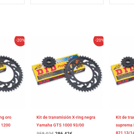
El
El
-20%
-20%
cio
precio
precio
ual
original
actual
era:
es:
,35€.
358,02€.
286,42€.
ing oro
Kit de transmisión X-ring negra
Kit de tr
l 1200
Yamaha GTS 1000 93/00
suprema 
821 13/1
358,02
€
286,42
€