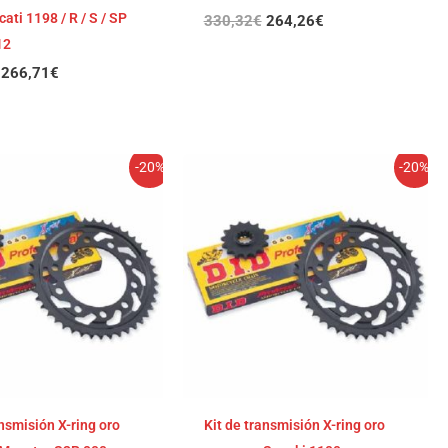
ati 1198 / R / S / SP
330,32
€
264,26
€
12
266,71
€
El
El
El
El
-20%
-20%
precio
precio
precio
precio
original
actual
original
actual
era:
es:
era:
es:
318,25€.
254,60€.
311,13€.
248,90€.
ansmisión X-ring oro
Kit de transmisión X-ring oro