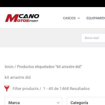
Ir
al
contenido
CASCOS
EQUIPAMIE
Inicio
/ Productos etiquetados “kit arrastre did”
kit arrastre did
Filter products
1 - 40 de 1468 Resultados
Marca
Categoría