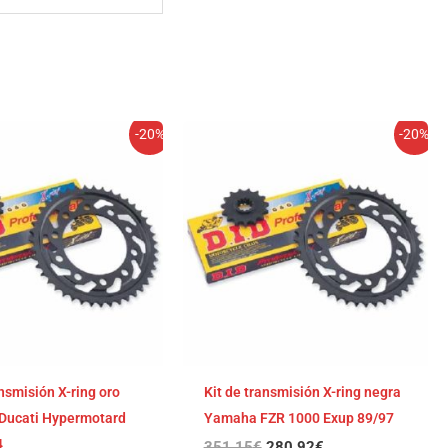
El
El
El
El
-20%
-20%
precio
precio
precio
precio
original
actual
original
actual
era:
es:
era:
es:
352,61€.
282,09€.
351,15€.
280,92€.
ansmisión X-ring oro
Kit de transmisión X-ring negra
Ducati Hypermotard
Yamaha FZR 1000 Exup 89/97
4
351,15
€
280,92
€