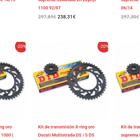
1100 92/97
06/14
297,89
€
238,31
€
297,30
€
El
El
-20%
-20%
cio
precio
precio
ual
original
actual
era:
es:
,63€.
294,05€.
235,24€.
ing oro
Kit de transmisión X-ring oro
Kit de tr
1000 (
Ducati Multistrada DS / S DS
suprema 