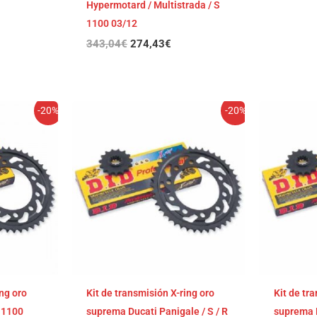
Hypermotard / Multistrada / S
1100 03/12
343,04
€
274,43
€
El
El
-20%
-20%
cio
precio
precio
ual
original
actual
era:
es:
,84€.
334,09€.
267,27€.
ing oro
Kit de transmisión X-ring oro
Kit de tr
 1100
suprema Ducati Panigale / S / R
suprema D