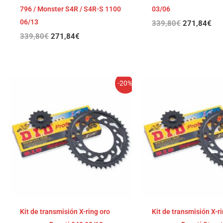
796 / Monster S4R / S4R-S 1100
03/06
06/13
339,80
€
271,84
€
339,80
€
271,84
€
El
El
El
El
-20%
precio
precio
precio
pre
original
actual
original
act
era:
es:
era:
es:
330,16€.
264,13€.
328,27€.
262
Kit de transmisión X-ring oro
Kit de transmisión X-r