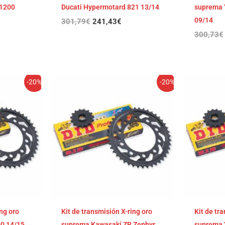
 1200
Ducati Hypermotard 821 13/14
suprema 
09/14
301,79
€
241,43
€
300,73
€
El
El
-20%
-20%
cio
precio
precio
ual
original
actual
era:
es:
,88€.
297,89€.
238,31€.
ing oro
Kit de transmisión X-ring oro
Kit de tr
00 14/15
suprema Kawasaki ZR Zephyr
suprema 