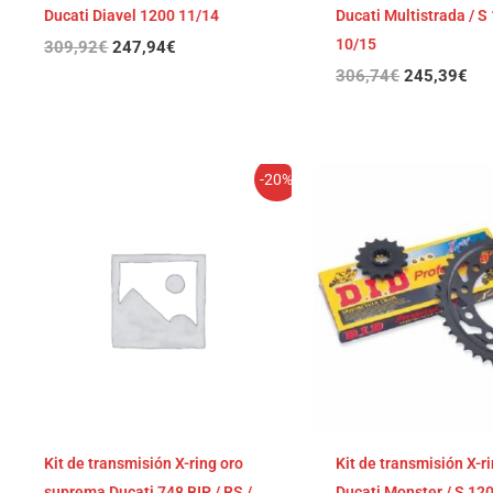
Ducati Diavel 1200 11/14
Ducati Multistrada / S
10/15
309,92
€
247,94
€
306,74
€
245,39
€
El
El
El
El
-20%
precio
precio
precio
pre
original
actual
original
act
era:
es:
era:
es:
298,63€.
238,90€.
298,60€.
238
Kit de transmisión X-ring oro
Kit de transmisión X-r
suprema Ducati 748 BIP / RS /
Ducati Monster / S 12