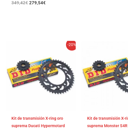
349,42
€
279,54
€
El
El
El
El
-20%
precio
precio
precio
pre
original
actual
original
act
era:
es:
era:
es:
339,80€.
271,84€.
339,80€.
271
Kit de transmisión X-ring oro
Kit de transmisión X-r
suprema Ducati Hypermotard
suprema Monster S4R