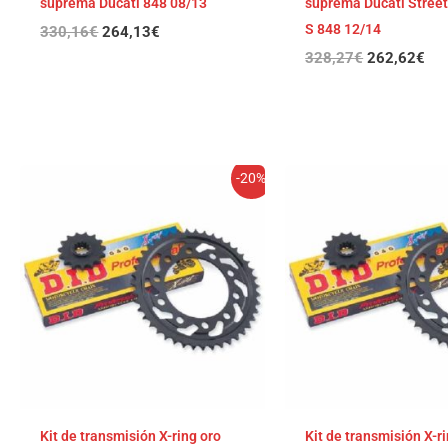
suprema Ducati 848 08/13
suprema Ducati Streetf
S 848 12/14
330,16
€
264,13
€
328,27
€
262,62
€
El
El
El
El
-20%
precio
precio
precio
pre
original
actual
original
act
era:
es:
era:
es:
309,92€.
247,94€.
306,74€.
245
Kit de transmisión X-ring oro
Kit de transmisión X-r