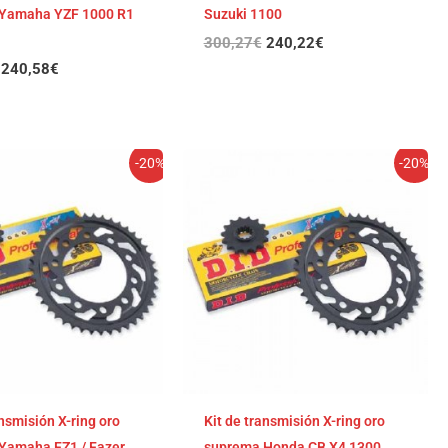
Yamaha YZF 1000 R1
Suzuki 1100
300,27
€
240,22
€
240,58
€
El
El
El
El
-20%
-20%
precio
precio
precio
precio
original
actual
original
actual
era:
es:
era:
es:
297,30€.
237,84€.
295,48€.
236,38€.
ansmisión X-ring oro
Kit de transmisión X-ring oro
Yamaha FZ1 / Fazer
suprema Honda CB X4 1300