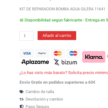
era:
es:
KIT DE REPARACION BOMBA AGUA GILERA 11641
46,50€.
45,57€.
📅 Disponibilidad según fabricante - Entrega en
Añadir al carrito
P
¿Lo has visto más barato? Solicita precio mínim
Envío Gratis en pedidos superiores a 60€
Cambio de talla
Devolución y cambio
Pago Seguro