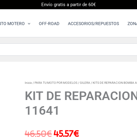
Envío gratis a partir de 60€
NTO MOTERO
OFF-ROAD
ACCESORIOS/REPUESTOS
ZON
KIT
Inicio
/
PARA TU MOTO POR MODELOS
/
GILERA
/
KITS DE REPARACION BOMBA A
El
El
DE
KIT DE REPARACIO
REPARACION
BOMBA
precio
precio
11641
AGUA
GILERA
11641
original
actual
cantidad
46,50
€
45,57
€