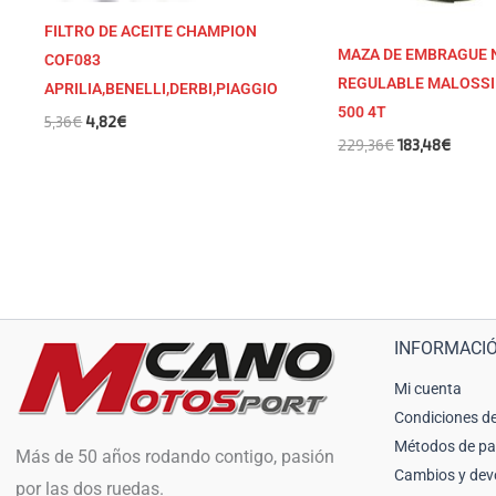
FILTRO DE ACEITE CHAMPION
MAZA DE EMBRAGUE 
COF083
REGULABLE MALOSSI
APRILIA,BENELLI,DERBI,PIAGGIO
500 4T
5,36
€
4,82
€
229,36
€
183,48
€
INFORMACI
Mi cuenta
Condiciones de
Métodos de p
Más de 50 años rodando contigo, pasión
Cambios y dev
por las dos ruedas.