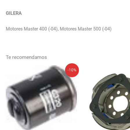
GILERA
Motores Master 400 (-04), Motores Master 500 (-04)
Te recomendamos
El
El
El
El
-10%
precio
precio
precio
precio
original
actual
original
actual
era:
es:
era:
es:
5,36€.
4,82€.
229,36€.
183,48