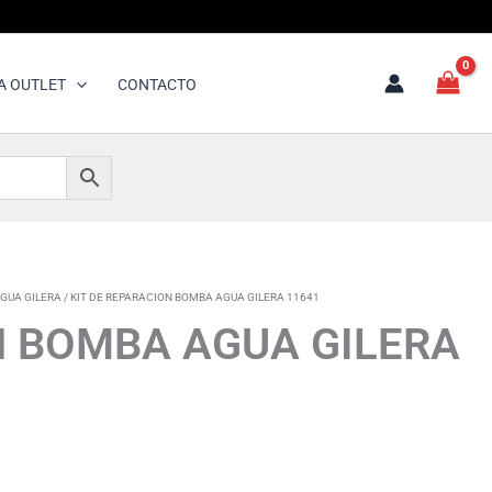
A OUTLET
CONTACTO
GUA GILERA
/ KIT DE REPARACION BOMBA AGUA GILERA 11641
N BOMBA AGUA GILERA