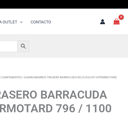
A OUTLET
CONTACTO
 COMPONENTES
/ GUARDABARROS TRASERO BARRACUDA ROJO DUCATI HYPERMOTARD
RASERO BARRACUDA
RMOTARD 796 / 1100