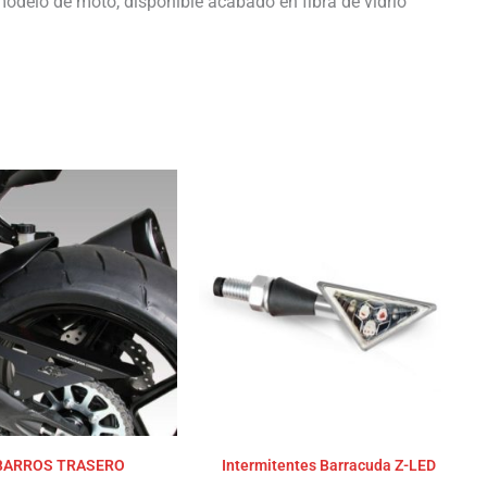
 modelo de moto, disponible acabado en fibra de vidrio
BARROS TRASERO
Intermitentes Barracuda Z-LED