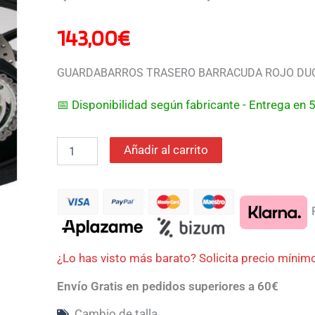
(2007-
2012)
143,00
€
cantidad
GUARDABARROS TRASERO BARRACUDA ROJO DUCAT
📅 Disponibilidad según fabricante - Entrega en
Añadir al carrito
P
¿Lo has visto más barato? Solicita precio mínim
Envío Gratis en pedidos superiores a 60€
Cambio de talla