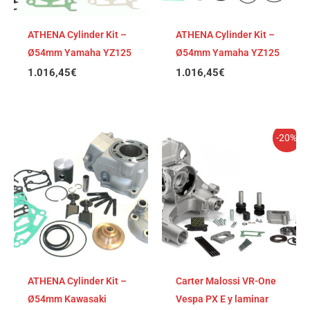
ATHENA Cylinder Kit –
ATHENA Cylinder Kit –
Ø54mm Yamaha YZ125
Ø54mm Yamaha YZ125
1.016,45
€
1.016,45
€
El
El
-20%
precio
precio
original
actual
era:
es:
1.255,33€.
1.004,
ATHENA Cylinder Kit –
Carter Malossi VR-One
Ø54mm Kawasaki
Vespa PX E y laminar