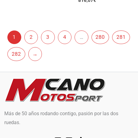
816,07
€
1
2
3
4
…
280
281
282
→
Más de 50 años rodando contigo, pasión por las dos
ruedas.