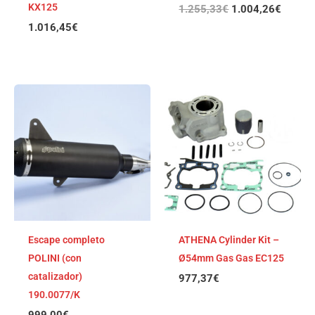
KX125
1.255,33
€
1.004,26
€
1.016,45
€
Escape completo
ATHENA Cylinder Kit –
POLINI (con
Ø54mm Gas Gas EC125
catalizador)
977,37
€
190.0077/K
999,00
€