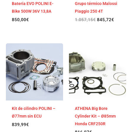
Batería EVO POLINI E-
Grupo térmico Malossi
Bike 500W 36V 13,8A
Piaggio 250 4T
850,00
€
1.057,15
€
845,72
€
Kit de cilindro POLINI –
ATHENA Big Bore
Ø77mm sin ECU
Cylinder Kit – Ø85mm
Honda CRF250R
839,99
€