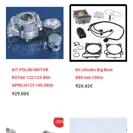
KIT POLINI MOTOR
Kit cilindro Big Bore
ROTAX 122/123 Ø60
Ø85 mm 290cc
APRILIA125 146.0800
920,42
€
929,00
€
El
El
-20%
precio
precio
original
actual