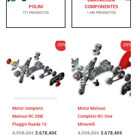
BARRACUDA
POLINI
COMPONENTES
771 PRODUCTOS
1.046 PRODUCTOS
El
El
El
El
-20%
-20%
precio
precio
precio
precio
original
actual
original
actual
era:
es:
era:
es:
4.598,00€.
3.678,40€.
4.598,00€.
3.678,
Motor completo
Motor Malossi
Malossi RC ONE
Completo RC-One
Piaggio Rueda 10
Minarelli
4.598,00
€
3.678,40
€
4.598,00
€
3.678,40
€