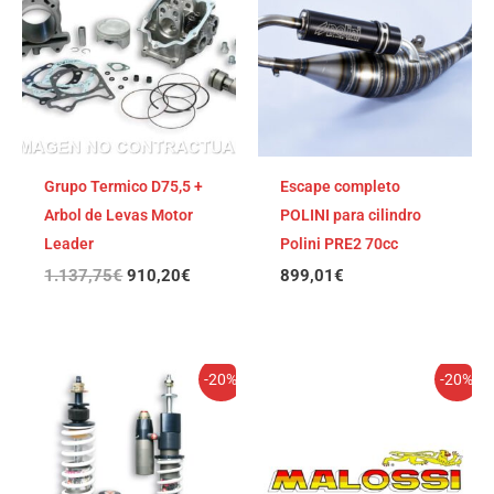
era:
es:
1.137,75€.
910,20€.
Grupo Termico D75,5 +
Escape completo
Arbol de Levas Motor
POLINI para cilindro
Leader
Polini PRE2 70cc
1.137,75
€
910,20
€
899,01
€
El
El
El
El
-20%
-20%
precio
precio
precio
precio
original
actual
original
actual
era:
es:
era:
es:
1.120,44€.
896,35€.
1.092,13€.
873,70€