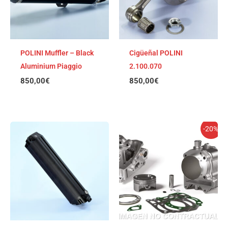
POLINI Muffler – Black
Cigüeñal POLINI
Aluminium Piaggio
2.100.070
850,00
€
850,00
€
El
El
-20%
precio
precio
original
actual
era:
es:
1.057,15€.
845,72€