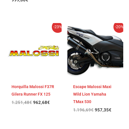
El
El
El
El
-23%
-20%
precio
precio
precio
precio
original
actual
original
actual
era:
es:
era:
es:
1.251,48€.
962,68€.
1.196,69€.
957,35€
Horquilla Malossi F37R
Escape Malossi Maxi
Gilera Runner FX 125
Wild Lion Yamaha
TMax 530
1.251,48
€
962,68
€
1.196,69
€
957,35
€