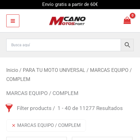
Ir
Envío gratis a partir de 60€
al
contenido
Inicio
/
PARA TU MOTO UNIVERSAL
/ MARCAS EQUIPO /
COMPLEM
MARCAS EQUIPO / COMPLEM
Filter products
1 - 40 de 11277 Resultados
MARCAS EQUIPO / COMPLEM