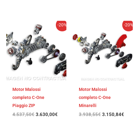
El
El
El
El
-20%
-20%
precio
precio
precio
precio
original
actual
original
actual
era:
es:
era:
es:
4.537,50€.
3.630,00€.
3.938,55€.
3.150,
Motor Malossi
Motor Malossi
completo C-One
completo C-One
Piaggio ZIP
Minarelli
4.537,50
€
3.630,00
€
3.938,55
€
3.150,84
€