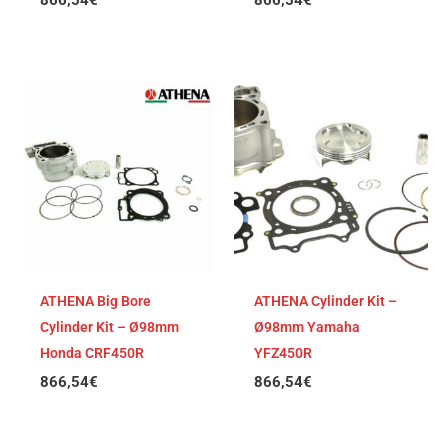
866,54
€
866,54
€
ATHENA Big Bore
ATHENA Cylinder Kit –
Cylinder Kit – Ø98mm
Ø98mm Yamaha
Honda CRF450R
YFZ450R
866,54
€
866,54
€