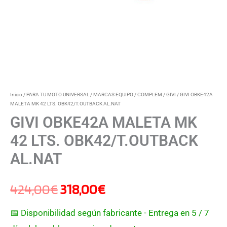
Inicio
/
PARA TU MOTO UNIVERSAL
/
MARCAS EQUIPO / COMPLEM
/
GIVI
/ GIVI OBKE42A
MALETA MK 42 LTS. OBK42/T.OUTBACK AL.NAT
GIVI OBKE42A MALETA MK
42 LTS. OBK42/T.OUTBACK
AL.NAT
424,00
€
318,00
€
📅 Disponibilidad según fabricante - Entrega en 5 / 7