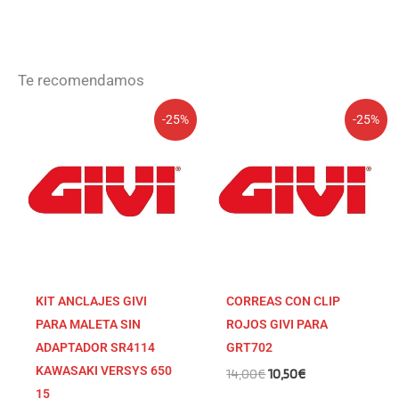
Te recomendamos
El
El
El
El
-25%
-25%
precio
precio
precio
precio
original
actual
original
actual
era:
es:
era:
es:
11,00€.
8,25€.
14,00€.
10,50€.
KIT ANCLAJES GIVI
CORREAS CON CLIP
PARA MALETA SIN
ROJOS GIVI PARA
ADAPTADOR SR4114
GRT702
KAWASAKI VERSYS 650
14,00
€
10,50
€
15