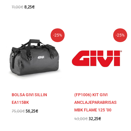
11,00
€
8,25
€
El
El
El
El
-25%
-25%
precio
precio
precio
precio
original
actual
original
actual
era:
es:
era:
es:
75,00€.
56,25€.
43,00€.
32,25€.
BOLSA GIVI SILLIN
(FP1006) KIT GIVI
EA115BK
ANCLAJEPARABRISAS
MBK FLAME 125 ’00
75,00
€
56,25
€
43,00
€
32,25
€