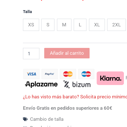
desde
Talla
1.399,0
XS
S
M
L
XL
2XL
hasta
1.538,9
Añadir al carrito
P
¿Lo has visto más barato? Solicita precio mínim
Envío Gratis en pedidos superiores a 60€
Cambio de talla