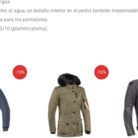
ngas.
entes al agua, un bolsillo interior en el pecho también impermeabl
ga para los pantalones.
 90/10 (plumón/pluma).
El
El
E
-15%
-10%
precio
precio
p
original
actual
o
era:
es:
e
.
399,99€.
359,99€.
1