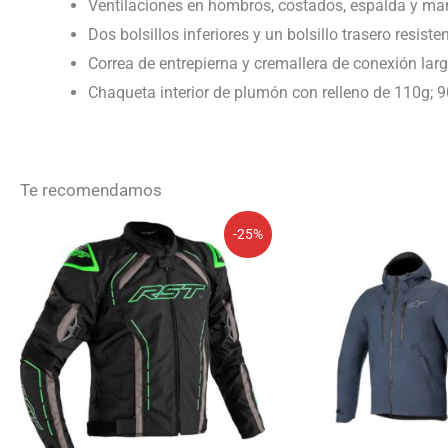
Ventilaciones en hombros, costados, espalda y ma
Dos bolsillos inferiores y un bolsillo trasero resist
Correa de entrepierna y cremallera de conexión lar
Chaqueta interior de plumón con relleno de 110g;
Te recomendamos
El
El
El
El
-25%
precio
precio
precio
precio
original
actual
original
actual
era:
es:
era:
es:
179,94€.
134,96€.
224,95€.
191,21€