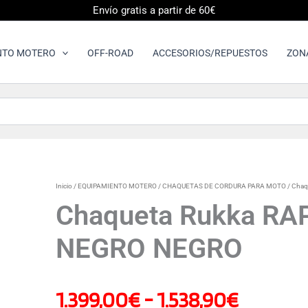
Envío gratis a partir de 60€
NTO MOTERO
OFF-ROAD
ACCESORIOS/REPUESTOS
ZON
Chaqueta
Inicio
/
EQUIPAMIENTO MOTERO
/
CHAQUETAS DE CORDURA PARA MOTO
/ Cha
Rango
Rukka
Chaqueta Rukka R
RAPTO-
R
de
NEGRO NEGRO
CHAQUETA
NEGRO
NEGRO
precios:
cantidad
1.399,00
€
-
1.538,90
€