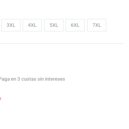
0€
3XL
4XL
5XL
6XL
7XL
0€
aga en 3 cuotas sin intereses
o