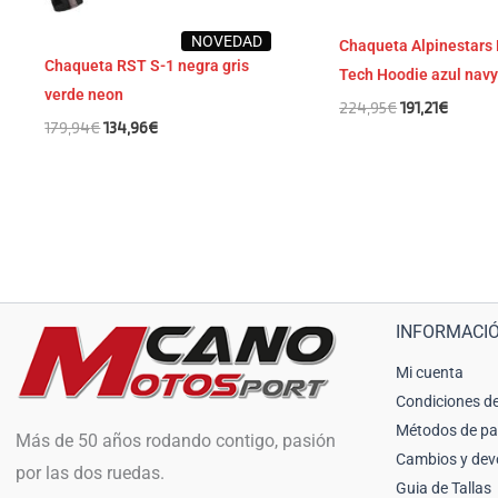
NOVEDAD
Chaqueta Alpinestars
Chaqueta RST S-1 negra gris
Tech Hoodie azul nav
verde neon
224,95
€
191,21
€
179,94
€
134,96
€
INFORMACI
Mi cuenta
Condiciones de
Métodos de p
Más de 50 años rodando contigo, pasión
Cambios y dev
por las dos ruedas.
Guia de Tallas