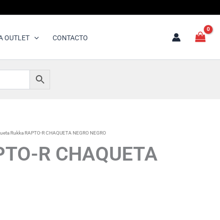
A OUTLET
CONTACTO
queta Rukka RAPTO-R CHAQUETA NEGRO NEGRO
APTO-R CHAQUETA